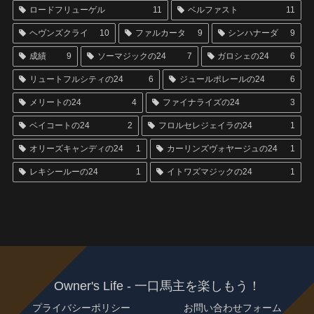
ロードフリューゲル
11
ベルファスト
11
ヘヴンズクライ
10
ファルカータ
9
シンハナーダ
9
成績
9
ソーマジックの24
7
ガロシェの24
6
リュートフルシティの24
6
ジュールポレールの24
6
メリートの24
4
ファイナライズの24
3
ベイコートの24
2
フロルセレジェイラの24
1
オリーズキャンディの24
1
カーリンズヴォヤージュの24
1
レキシールーの24
1
イトワズマジックの24
1
Owner's Life - 一口馬主を楽しもう！
プライバシーポリシー
お問い合わせフォーム