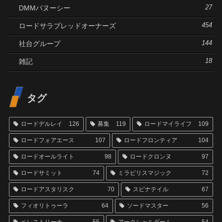
DMMバヌーシー
27
ロードサラブレッドオーナーズ
454
社台グループ
144
雑記
18
タグ
ロードデルレイ
126
募集
119
ロードマイライフ
109
ロードフォアエース
107
ロードフロンティア
104
ロードオールライト
98
ロードクロンヌ
97
ロードサミット
74
ミラビリスマジック
72
ロードアスタリスク
70
スピナテイル
67
フィオリトゥーラ
64
ソードマスター
56
ペレストリーナ
55
アークシャルダーム
54