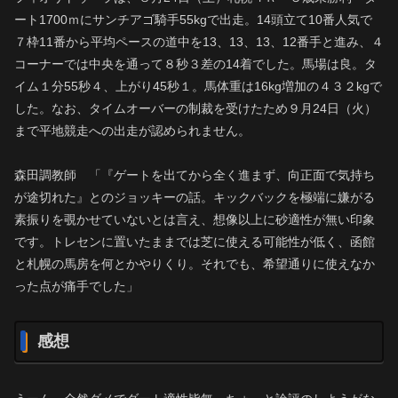
ート1700ｍにサンチアゴ騎手55kgで出走。14頭立て10番人気で
７枠11番から平均ペースの道中を13、13、13、12番手と進み、４
コーナーでは中央を通って８秒３差の14着でした。馬場は良。タ
イム１分55秒４、上がり45秒１。馬体重は16kg増加の４３２kgで
した。なお、タイムオーバーの制裁を受けたため９月24日（火）
まで平地競走への出走が認められません。
森田調教師 「『ゲートを出てから全く進まず、向正面で気持ち
が途切れた』とのジョッキーの話。キックバックを極端に嫌がる
素振りを覗かせていないとは言え、想像以上に砂適性が無い印象
です。トレセンに置いたままでは芝に使える可能性が低く、函館
と札幌の馬房を何とかやりくり。それでも、希望通りに使えなか
った点が痛手でした」
感想