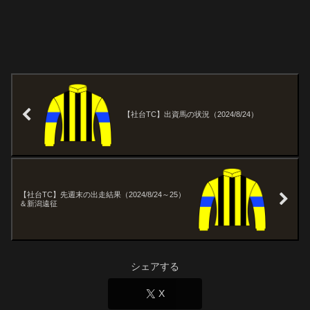
【社台TC】出資馬の状況（2024/8/24）
【社台TC】先週末の出走結果（2024/8/24～25）
＆新潟遠征
シェアする
X