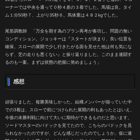
ーナーでは中央を通って０秒４差の３着でした。馬場は良。タイ
ム１分50秒７、上がり35秒６。馬体重は４８２kgでした。
尾形調教師 「万全を期す為のプラン再考が奏功し、問題の無い
コンディション。ジョッキーは『スタートが決まり、良い位置を
確保。スローの展開で少し行きたがる面を見せた他は何も気にな
らず、芝の走りも悪くない』と振り返りました。このまま連闘す
るのも一案。まずは状態の把握に努めましょう」
感想
頑張りました、複勝美味しかった。結構メンバーが揃っていた中
での3着は、スローで前につけられた展開の利もあったとはいえ、
今後の未勝利戦に向けて大いに期待ができるものだと思います。
ソードマスターのパドックを見てたので、こちらのパドックを見
られなかったのですが、どんな感じだったのでしょうか。仮に連