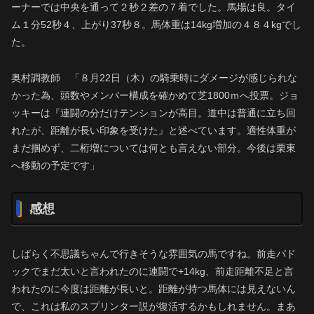
ーナーでは中央を通って２秒２差の７着でした。馬場は良。タイ
ム１分52秒４、上がり37秒８。馬体重は14kg増加の４８４kgでし
た。
奥村調教師 「８月22日（木）の騎乗時にダメージが感じられな
かった為、頭数やメンバー構成を確かめて芝1800ｍへ投票。ジョ
ッキーは『連闘の分だけテンションが高目。道中は普通に立ち回
れたが、距離が長い印象を受けた』と述べています。適性体重が
まだ掴めず、二桁増については何とも言えない部分。今後は栗東
へ移動の予定です」
感想
しばらく不思議ちゃんで行きそうな雰囲気の馬ですね。前走パド
ックでまだ太いと言われたのに連闘で+14kg、前走距離不足と言
われたのに今度は距離が長いと。距離が持つ馬体には見えないん
で、これは私のスプリンター説が復活するかもしれません。まあ