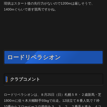
現状はスタート後の先行力がないので1200mは厳しそうで、
1400mぐらいで差す競馬ですかね。
ロードリベラシオン
クラブコメント
ロードリベラシオンは、８月25日（日）札幌５Ｒ・２歳新馬・芝
1800ｍに佐々木大輔騎手55kgで出走。12頭立て８番人気で７枠
10番からスローペースの道中を３、３、２、２番手と進み、４コ