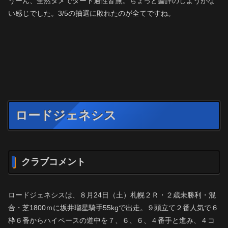
うーん、全然ダメでダート適性皆無。ちょっと論評のしようがな
い感じでした。3/5の抽選に敗れたのが全てですね。
ロードジェネシス
クラブコメント
ロードジェネシスは、８月24日（土）札幌２Ｒ・２歳未勝利・混
合・芝1800ｍに坂井瑠星騎手55kgで出走。９頭立て２番人気で６
枠６番からハイペースの道中を７、６、６、４番手と進み、４コ