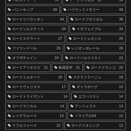
バニーホップ
49
ハリウッドメモリー
49
ロードリベラシオン
44
ロードフロリゼル
38
ロードソルスティス
34
イネフェイブル
33
ロードステラート
27
ロードジェネシス
26
ファランドール
26
レジオンポレール
26
オフザチェイン
24
ロードベルファスト
22
ロードアイオロス
21
牧場見学
21
ロードクラシコ
20
ロードトルネード
20
ステラミラージュ
18
ロードヴェリタス
17
ギャラボーグ
15
ロードトライデント
14
エフハリスト
14
ロードマジカル
14
アンジェラス
13
レイデラルース
13
ソラリアの24
12
リフルフォース
12
ロードスタニング
12