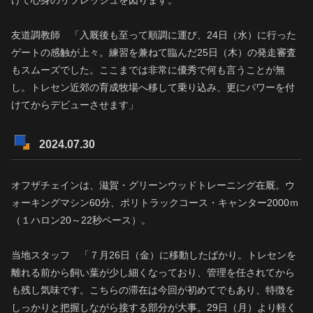
友道調教師 「入厩後も至って順調に運び、24日（水）に行った
ゲートの感触が上々。練習を兼ねて臨んだ25日（木）の発走審査
もスムーズでした。ここまでは非常に優秀で何も言うことが無
し。トレセン近郊の育成牧場へ移して乗り込み、更にパワーを付
けてからデビューさせます」
2024.07.30
オフザチェインは、滋賀・グリーンウッドトレーニング在厩。ウ
ォーキングマシン60分、ポリトラックコース・キャンター2000ｍ
（１ハロン20～22秒ペース）。
当地スタッフ 「７月26日（金）に移動したばかり。トレセンを
離れる前から飼い葉が少し細くなっており、管理を任されてから
も残し気味です。こちらの滞在は今回が初めてでもあり、特徴を
しっかりと把握しながら接する部分が大事。29日（月）より軽く