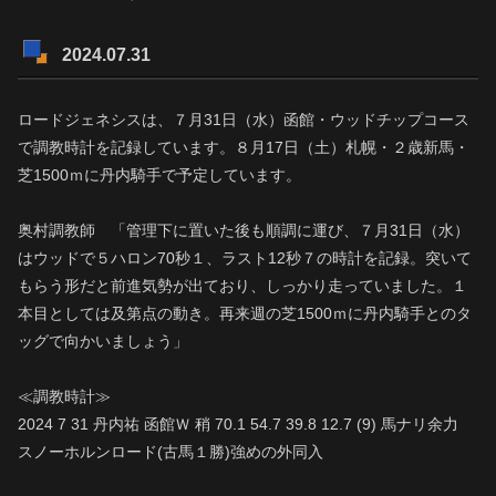
2024.07.31
ロードジェネシスは、７月31日（水）函館・ウッドチップコース
で調教時計を記録しています。８月17日（土）札幌・２歳新馬・
芝1500ｍに丹内騎手で予定しています。
奥村調教師 「管理下に置いた後も順調に運び、７月31日（水）
はウッドで５ハロン70秒１、ラスト12秒７の時計を記録。突いて
もらう形だと前進気勢が出ており、しっかり走っていました。１
本目としては及第点の動き。再来週の芝1500ｍに丹内騎手とのタ
ッグで向かいましょう」
≪調教時計≫
2024 7 31 丹内祐 函館Ｗ 稍 70.1 54.7 39.8 12.7 (9) 馬ナリ余力
スノーホルンロード(古馬１勝)強めの外同入