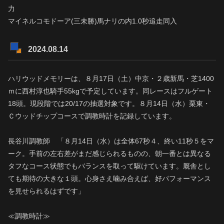
力
マイネルコモドーア(三未勝)馬ナリの内1.0秒追走同入
2024.08.14
ハリウッドメモリーは、８月17日（土）中京・２歳新馬・芝1400
ｍに西村淳也騎手55kgで予定しています。同レースはフルゲート
18頭。現段階では20/17の抽選対象です。８月14日（水）栗東・
Ｃウッドチップコースで調教時計を記録しています。
長谷川調教師 「８月14日（水）は全体67秒４、終い11秒５をマ
ーク。手前の左右差がまだ感じられるものの、朝一番とは異なる
タフなコース状態でもバランスを取って駆けています。厩舎とし
ても期待の大きな１頭。心身さえ噛み合えば、好パフォーマンス
を見せられるはずです」
≪調教時計≫