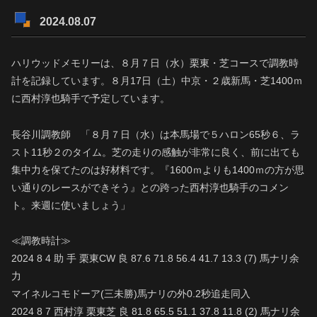
2024.08.07
ハリウッドメモリーは、８月７日（水）栗東・芝コースで調教時
計を記録しています。８月17日（土）中京・２歳新馬・芝1400ｍ
に西村淳也騎手で予定しています。
長谷川調教師 「８月７日（水）は本馬場で５ハロン65秒６、ラ
スト11秒２のタイム。芝の走りの感触が非常に良く、前に出ても
集中力を保てたのは好材料です。『1600ｍよりも1400ｍの方が思
い通りのレースができそう』との跨った西村淳也騎手のコメン
ト。来週に使いましょう」
≪調教時計≫
2024 8 4 助 手 栗東CW 良 87.6 71.8 56.4 41.7 13.3 (7) 馬ナリ余
力
マイネルコモドーア(三未勝)馬ナリの外0.2秒追走同入
2024 8 7 西村淳 栗東芝 良 81.8 65.5 51.1 37.8 11.8 (2) 馬ナリ余