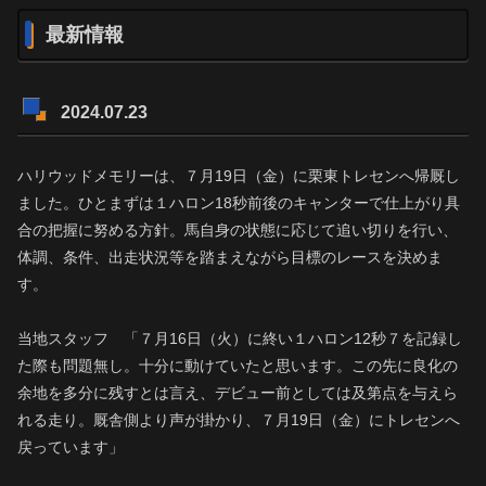
最新情報
2024.07.23
ハリウッドメモリーは、７月19日（金）に栗東トレセンへ帰厩し
ました。ひとまずは１ハロン18秒前後のキャンターで仕上がり具
合の把握に努める方針。馬自身の状態に応じて追い切りを行い、
体調、条件、出走状況等を踏まえながら目標のレースを決めま
す。
当地スタッフ 「７月16日（火）に終い１ハロン12秒７を記録し
た際も問題無し。十分に動けていたと思います。この先に良化の
余地を多分に残すとは言え、デビュー前としては及第点を与えら
れる走り。厩舎側より声が掛かり、７月19日（金）にトレセンへ
戻っています」