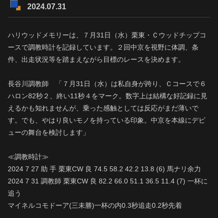
2024.07.31
ハリウッドメモリーは、７月31日（水）栗東・Ｃウッドチップコ
ースで調教時計を記録しています。２回中京を視野に体調、条
件、出走状況等を踏まえながら目標のレースを決めます。
長谷川調教師 「７月31日（水）は私自身が跨り、Ｃコースで６
ハロン82秒２、終い11秒４をマーク。数字上は結構な好記録に見
えるかも知れませんが、乗った感触としては反応がまだ薄いで
す。でも、やはり良いモノを持っている印象。中京を本線にデビ
ューの舞台を検討します」
≪調教時計≫
2024 7 27 助 手 栗東CW 良 74.5 58.2 42.2 13.8 (6) 馬ナリ余力
2024 7 31 調教師 栗東CW 良 82.2 66.0 51.1 36.5 11.4 (7) 一杯に
追う
マイネルコモドーア(三未勝)一杯の内0.3秒追走0.2秒先着