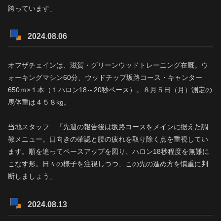
跨っています」
2024.08.06
オフザチェインは、滋賀・グリーンウッドトレーニング在厩。ウ
ォーキングマシン60分、ウッドチップ坂路コース・キャンター
650ｍ×１本（１ハロン18～20秒ペース）。８月５日（月）測定の
馬体重は４５８kg。
当地スタッフ 「先週の報告後は坂路コースをメインに据えた調
教メニュー。口向きの確認と腰の疲れを取り除く点を重視してい
ます。順を追ってペースアップを図り、ハロン18秒程度を無難に
こなす形。日々の様子を注視しつつ、この先の進め方を慎重に判
断しましょう」
2024.08.13