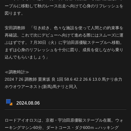
ーブルに移動して秋のレース出走へ向けて心身のリフレッシュを
図ります。
安田調教師 「引き続き、色々な施設を使って人間との約束事を
再確認。これで次にデビューへ向けて進める際にはスムーズに運
ぶはずです。７月30日（火）に宇治田原優駿ステーブルへ移動。
まずは心身のリフレッシュを十分に図り、成長を促しながら乗り
込んでもらいましょう」
≪調教時計≫
2024 7 26 調教師 栗東坂 良 1回 58.6 42.2 26.6 13.0 馬ナリ余力
ホウオウアーネスト(新馬)馬ナリと同入
2024.08.06
ロードアイオロスは、京都・宇治田原優駿ステーブル在厩。ウォ
ーキングマシン60分、ダートコース・ダク600ｍ→ハッキング