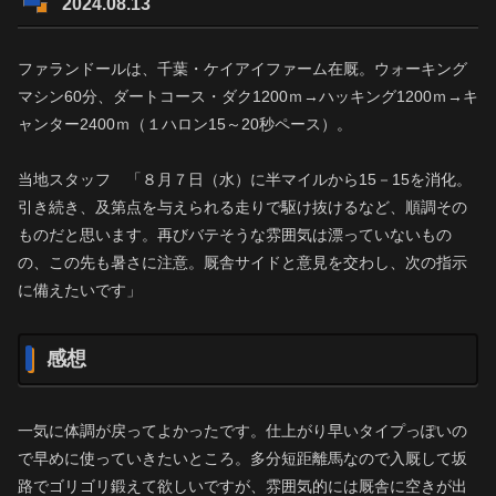
2024.08.13
ファランドールは、千葉・ケイアイファーム在厩。ウォーキング
マシン60分、ダートコース・ダク1200ｍ→ハッキング1200ｍ→キ
ャンター2400ｍ（１ハロン15～20秒ペース）。
当地スタッフ 「８月７日（水）に半マイルから15－15を消化。
引き続き、及第点を与えられる走りで駆け抜けるなど、順調その
ものだと思います。再びバテそうな雰囲気は漂っていないもの
の、この先も暑さに注意。厩舎サイドと意見を交わし、次の指示
に備えたいです」
感想
一気に体調が戻ってよかったです。仕上がり早いタイプっぽいの
で早めに使っていきたいところ。多分短距離馬なので入厩して坂
路でゴリゴリ鍛えて欲しいですが、雰囲気的には厩舎に空きが出