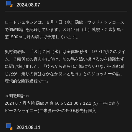
2024.08.07
ロードジェネシスは、８月７日（水）函館・ウッドチップコース
で調教時計を記録しています。８月17日（土）札幌・２歳新馬・
芝1500ｍに丹内騎手で予定しています。
奥村調教師 「８月７日（水）は全体66秒６、終い12秒２のタイ
ム。３頭併せの真ん中に付け、前の馬を追い掛けるのを躊躇わず
に駆け抜けました。『後ろから迫られた際に怖がりながら進む感
じだが、走りの質はなかなか良いと思う』とのジョッキーの話。
理想的な臨戦過程です」
≪調教時計≫
2024 8 7 丹内祐 函館Ｗ 良 66.6 52.1 38.7 12.2 (5) 一杯に追う
ピースシャイニー(二未勝)一杯の外0.6秒先行同入
2024.08.14