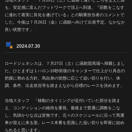
当地スタッフ 「７月20日（土）に坂路で速いところを交えた際
も、安定感に富んだフットワークで頂上へ到達。『回数をこなす
に連れて着実に良化を遂げている』との騎乗担当者のコメントで
した。今後は７月26日（金）に函館へ向けて出発予定。なかなか
良い状態です」
2024.07.30
ロードジェネシスは、７月27日（土）に函館競馬場へ帰厩しまし
た。ひとまずは１ハロン18秒前後のキャンターで仕上がり具合の
把握に努める方針。馬自身の状態に応じて追い切りを行い、体
調、条件、出走状況等を踏まえながら目標のレースを決めます。
当地スタッフ 「移動のタイミングが近付いていた部分を踏ま
え、コンディションの維持を重視。最後まで普通に調教をこな
し、気掛かりな点は皆無です。元々のスケジュールに沿って馬運
車が迎えに来る形。レース本番を意識した追い切りを即座に始め
られると思います」