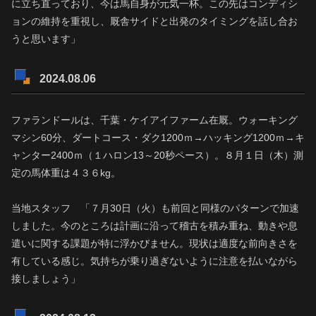
に立ち直っており、今は馬自身が元気一杯。この先はコンディシ
ョンの維持を重視し、厩舎サイドと出発のタイミングを話し合お
うと思います」
2024.08.06
ファランドールは、千葉・ケイアイファーム在厩。ウォーキング
マシン60分、ダートコース・ダク1200ｍ→ハッキング1200ｍ→キ
ャンター2400ｍ（１ハロン13～20秒ペース）。８月１日（木）測
定の馬体重は４３６kg。
当地スタッフ 「７月30日（火）も前回と同様のパターンで加速
しました。今のところは計画に沿って稽古を積み重ね、動きや息
遣いに関する課題が特に浮かびません。現状は適度な前向きさを
有している感じ。気持ちが乗り過ぎないように注意を払いながら
接しましょう」