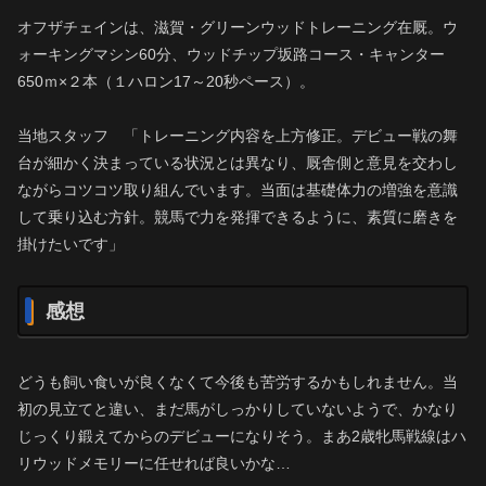
オフザチェインは、滋賀・グリーンウッドトレーニング在厩。ウ
ォーキングマシン60分、ウッドチップ坂路コース・キャンター
650ｍ×２本（１ハロン17～20秒ペース）。
当地スタッフ 「トレーニング内容を上方修正。デビュー戦の舞
台が細かく決まっている状況とは異なり、厩舎側と意見を交わし
ながらコツコツ取り組んでいます。当面は基礎体力の増強を意識
して乗り込む方針。競馬で力を発揮できるように、素質に磨きを
掛けたいです」
感想
どうも飼い食いが良くなくて今後も苦労するかもしれません。当
初の見立てと違い、まだ馬がしっかりしていないようで、かなり
じっくり鍛えてからのデビューになりそう。まあ2歳牝馬戦線はハ
リウッドメモリーに任せれば良いかな…