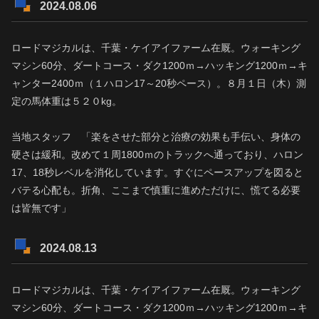
2024.08.06
ロードマジカルは、千葉・ケイアイファーム在厩。ウォーキング
マシン60分、ダートコース・ダク1200ｍ→ハッキング1200ｍ→キ
ャンター2400ｍ（１ハロン17～20秒ペース）。８月１日（木）測
定の馬体重は５２０kg。
当地スタッフ 「楽をさせた部分と治療の効果も手伝い、身体の
硬さは緩和。改めて１周1800ｍのトラックへ通っており、ハロン
17、18秒レベルを消化しています。すぐにペースアップを図ると
バテる心配も。折角、ここまで慎重に進めただけに、慌てる必要
は皆無です」
2024.08.13
ロードマジカルは、千葉・ケイアイファーム在厩。ウォーキング
マシン60分、ダートコース・ダク1200ｍ→ハッキング1200ｍ→キ