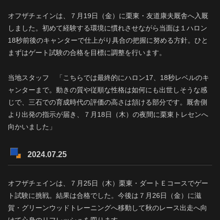
オフザチェインは、７月19日（金）に栗東・友道康夫厩舎へ入厩
しました。初めて経験する環境に慣れさせながら当面は１ハロン
18秒前後のキャンターで仕上がり具合の把握に努める方針。ひと
まずはゲート試験の合格を目標に調整を行います。
当地スタッフ 「こちらでは最終的にハロン17、18秒レベルのキ
ャンターまで。動きの質や従順な性格は如何にも出世しそうな感
じで、三石での育成時代の評価の高さは頷ける部分です。厩舎側
より出発の指示が届き、７月18日（木）の夜間に栗東トレセンへ
向かいました」
2024.07.25
オフザチェインは、７月25日（木）栗東・ダートＥコースでゲー
ト試験に挑戦。結果は合格でした。今後は７月26日（金）に滋
賀・グリーンウッドトレーニングへ移動して秋のレース出走へ向
けて心身のリフレッシュを図ります。