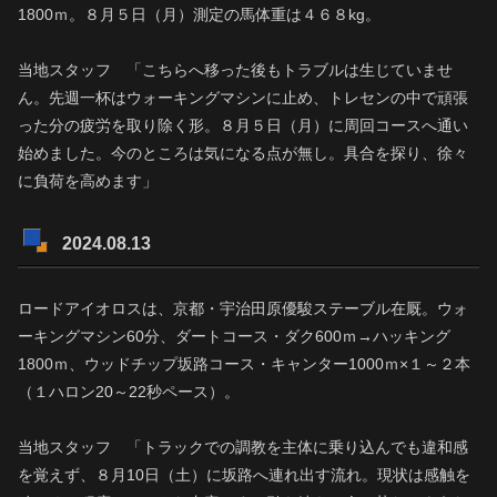
1800ｍ。８月５日（月）測定の馬体重は４６８kg。
当地スタッフ 「こちらへ移った後もトラブルは生じていませ
ん。先週一杯はウォーキングマシンに止め、トレセンの中で頑張
った分の疲労を取り除く形。８月５日（月）に周回コースへ通い
始めました。今のところは気になる点が無し。具合を探り、徐々
に負荷を高めます」
2024.08.13
ロードアイオロスは、京都・宇治田原優駿ステーブル在厩。ウォ
ーキングマシン60分、ダートコース・ダク600ｍ→ハッキング
1800ｍ、ウッドチップ坂路コース・キャンター1000ｍ×１～２本
（１ハロン20～22秒ペース）。
当地スタッフ 「トラックでの調教を主体に乗り込んでも違和感
を覚えず、８月10日（土）に坂路へ連れ出す流れ。現状は感触を