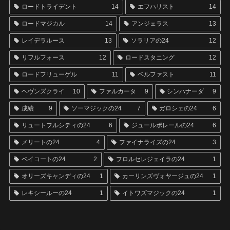
ロードトライデント
14
エフハリスト
14
ロードマジカル
14
アンジェラス
13
レイデラルース
13
ソラリアの24
12
リフルフォース
12
ロードスタニング
12
ロードフリューゲル
11
ベルファスト
11
ヘヴンズクライ
10
ファルカータ
9
シンハナーダ
9
成績
9
ソーマジックの24
7
ガロシェの24
6
リュートフルシティの24
6
ジュールポレールの24
6
メリートの24
4
ファイナライズの24
3
ベイコートの24
2
フロルセレジェイラの24
1
オリーズキャンディの24
1
カーリンズヴォヤージュの24
1
レキシールーの24
1
イトワズマジックの24
1