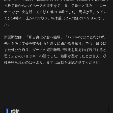
４枠７番からハイペースの道中を７、６、７番手と進み、４コー
ナーでは中央を通って２秒０差の10着でした。馬場は重。タイム
１分14秒４、上がり39秒６。馬体重は２kg増加の４９８kgでし
た。
新開調教師 「私自身は小倉へ臨場。『1200ｍではまだ行けず、
先々を考えて砂を被らせると過度に嫌がる素振り。でも、最後に
また伸びた通り、ダートの短距離戦で競馬を覚えれば通用すると
思う』とのジョッキーの話でした。着順が悪かったとは言え、収
穫を得られたのは何より。まずは反動を確認させてください」
感想