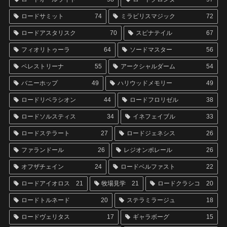
ロードサミット
74
ミラビリスマジック
72
ロードアスタリスク
70
スピナテイル
67
フィオリトゥーラ
64
ソードマスター
56
ペレストリーナ
55
アークシャルダーム
54
バニーホップ
49
ハリウッドメモリー
49
ロードリベラシオン
44
ロードフロリゼル
38
ロードソルスティス
34
イネフェイブル
33
ロードステラート
27
ロードジェネシス
26
ファランドール
26
レジオンポレール
26
オフザチェイン
24
ロードベルファスト
22
ロードアイオロス
21
牧場見学
21
ロードクラシコ
20
ロードトルネード
20
ステラミラージュ
18
ロードヴェリタス
17
ギャラボーグ
15