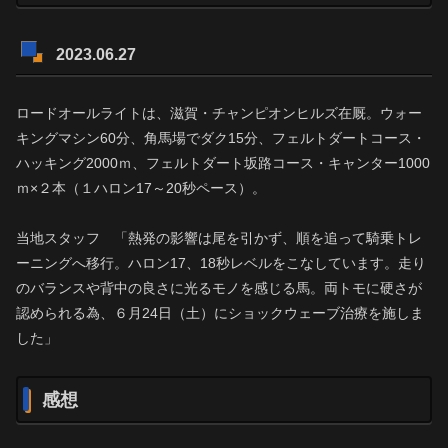
2023.06.27
ロードオールライトは、滋賀・チャンピオンヒルズ在厩。ウォー
キングマシン60分、角馬場でダク15分、フェルトダートコース・
ハッキング2000ｍ、フェルトダート坂路コース・キャンター1000
ｍ×２本（１ハロン17～20秒ペース）。
当地スタッフ 「熱発の影響は尾を引かず、順を追って騎乗トレ
ーニングへ移行。ハロン17、18秒レベルをこなしています。走り
のバランスや背中の良さに光るモノを感じる馬。両トモに硬さが
認められる為、６月24日（土）にショックウェーブ治療を施しま
した」
感想