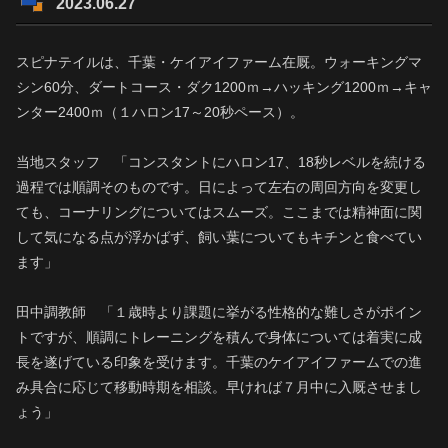
2023.06.27
スピナテイルは、千葉・ケイアイファーム在厩。ウォーキングマ
シン60分、ダートコース・ダク1200ｍ→ハッキング1200ｍ→キャ
ンター2400ｍ（１ハロン17～20秒ペース）。
当地スタッフ 「コンスタントにハロン17、18秒レベルを続ける
過程では順調そのものです。日によって左右の周回方向を変更し
ても、コーナリングについてはスムーズ。ここまでは精神面に関
して気になる点が浮かばず、飼い葉についてもキチンと食べてい
ます」
田中調教師 「１歳時より課題に挙がる性格的な難しさがポイン
トですが、順調にトレーニングを積んで身体については着実に成
長を遂げている印象を受けます。千葉のケイアイファームでの進
み具合に応じて移動時期を相談。早ければ７月中に入厩させまし
ょう」