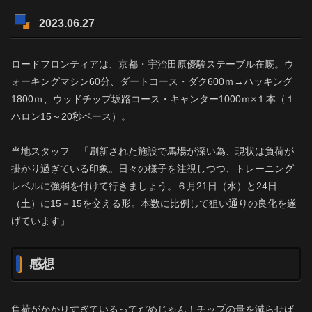
2023.06.27
ロードフロンティアは、京都・宇治田原優駿ステーブル在厩。ウ
ォーキングマシン60分、ダートコース・ダク600ｍ→ハッキング
1800ｍ、ウッドチップ坂路コース・キャンター1000ｍ×１本（１
ハロン15～20秒ペース）。
当地スタッフ 「刷新された施設で馬場が深い為、現状は負荷が
掛かり過ぎている印象。日々の様子を注視しつつ、トレーニング
レベルに強弱を付けて行きましょう。６月21日（水）と24日
（土）に15－15を交える形。本数に比例して狙い通りの良化を遂
げています」
感想
負荷がかかりすぎているってだめじゃん！チップの量を減らせば