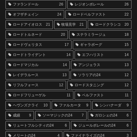
ファランドール
26
レジオンポレール
26
オフザチェイン
24
ロードベルファスト
22
ロードアイオロス
21
牧場見学
21
ロードクラシコ
20
ロードトルネード
20
ステラミラージュ
18
ロードヴェリタス
17
ギャラボーグ
15
ロードトライデント
14
エフハリスト
14
ロードマジカル
14
アンジェラス
13
レイデラルース
13
ソラリアの24
12
リフルフォース
12
ロードスタニング
12
ロードフリューゲル
11
ベルファスト
11
ヘヴンズクライ
10
ファルカータ
9
シンハナーダ
9
成績
9
ソーマジックの24
7
ガロシェの24
6
リュートフルシティの24
6
ジュールポレールの24
6
メリートの24
4
ファイナライズの24
3