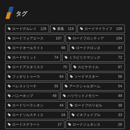
タグ
ロードデルレイ
126
募集
119
ロードマイライフ
109
ロードフォアエース
107
ロードフロンティア
104
ロードオールライト
98
ロードクロンヌ
97
ロードサミット
74
ミラビリスマジック
72
ロードアスタリスク
70
スピナテイル
67
フィオリトゥーラ
64
ソードマスター
56
ペレストリーナ
55
アークシャルダーム
54
バニーホップ
49
ハリウッドメモリー
49
ロードリベラシオン
44
ロードフロリゼル
38
ロードソルスティス
34
イネフェイブル
33
ロードステラート
27
ロードジェネシス
26