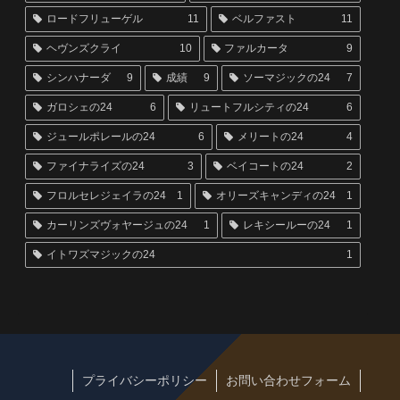
ロードフリューゲル
11
ベルファスト
11
ヘヴンズクライ
10
ファルカータ
9
シンハナーダ
9
成績
9
ソーマジックの24
7
ガロシェの24
6
リュートフルシティの24
6
ジュールポレールの24
6
メリートの24
4
ファイナライズの24
3
ベイコートの24
2
フロルセレジェイラの24
1
オリーズキャンディの24
1
カーリンズヴォヤージュの24
1
レキシールーの24
1
イトワズマジックの24
1
プライバシーポリシー
お問い合わせフォーム