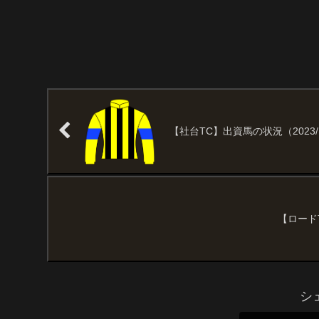
【社台TC】出資馬の状況（2023/1
【ロード
シ