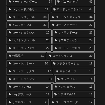
アークシャルダーム
54
バニーホップ
49
ハリウッドメモリー
49
ロードリベラシオン
44
ロードフロリゼル
38
ロードソルスティス
34
イネフェイブル
33
ロードステラート
27
ロードジェネシス
26
ファランドール
26
レジオンポレール
26
オフザチェイン
24
ロードベルファスト
22
ロードアイオロス
21
牧場見学
21
ロードクラシコ
20
ロードトルネード
20
ステラミラージュ
18
ロードヴェリタス
17
ギャラボーグ
15
ロードトライデント
14
エフハリスト
14
ロードマジカル
14
アンジェラス
13
レイデラルース
13
ソラリアの24
12
リフルフォース
12
ロードスタニング
12