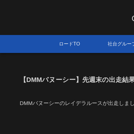
ロードTO
社台グルー
【DMMバヌーシー】先週末の出走結果（20
DMMバヌーシーのレイデラルースが出走しま