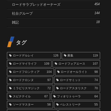
ロードサラブレッドオーナーズ
454
社台グループ
144
雑記
18
タグ
ロードデルレイ
126
募集
119
ロードマイライフ
109
ロードフォアエース
107
ロードフロンティア
104
ロードオールライト
98
ロードクロンヌ
97
ロードサミット
74
ミラビリスマジック
72
ロードアスタリスク
70
スピナテイル
67
フィオリトゥーラ
64
ソードマスター
56
ペレストリーナ
55