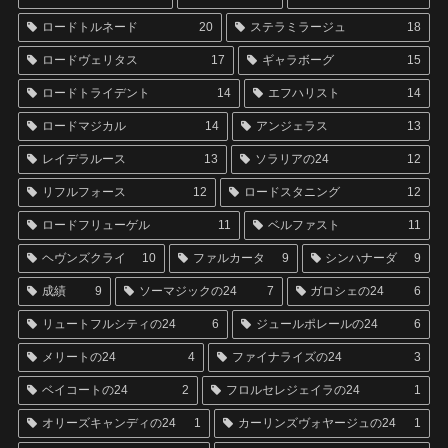
ロードトルネード
20
ステラミラージュ
18
ロードヴェリタス
17
ギャラボーグ
15
ロードトライデント
14
エフハリスト
14
ロードマジカル
14
アンジェラス
13
レイデラルース
13
ソラリアの24
12
リフルフォース
12
ロードスタニング
12
ロードフリューゲル
11
ベルファスト
11
ヘヴンズクライ
10
ファルカータ
9
シンハナーダ
9
成績
9
ソーマジックの24
7
ガロシェの24
6
リュートフルシティの24
6
ジュールポレールの24
6
メリートの24
4
ファイナライズの24
3
ベイコートの24
2
フロルセレジェイラの24
1
オリーズキャンディの24
1
カーリンズヴォヤージュの24
1