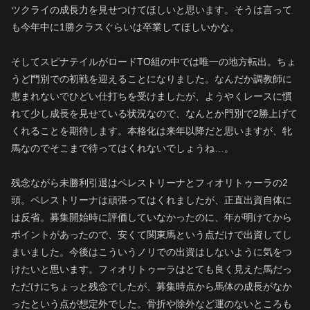
ツクライの成長力を見せつけてほしいと思います。そうは言って
も今年中に1勝クラスぐらいは卒業してほしいかな。
そしてスピナテイルがロードTO組の中では唯一の地方転出。ちょ
うど門別での初戦を迎えることになりました。なんだか調教師に
恵まれないでひどい仕打ちを受けましたが、ようやくレースに慣
れて少し成長を見せている状況なので、なんとか門別で2勝上げて
くれることを期待します。本格化は来年以降だと思いますが、牝
馬なのでそこまで待ってはくれないでしょうね…。
残念ながら未勝利引退はペレストリーナとフィオリトゥーラの2
頭。ペレストリーナは頑張ってはくれましたが、正直出資自体に
は反省。募集開始時に評価していなかったのに、年が明けてから
ポイントがあったので、安くて関東馬という点だけで出資してし
まいました。今後はこういうノリでの出資はしないように気をつ
けたいと思います。フィオリトゥーラはとても良く見えた馬だっ
ただけにちょっと残念でしたが、募集時点から馬体の成長がなか
ったという点が想定外でした。骨折や除外など運のないところも