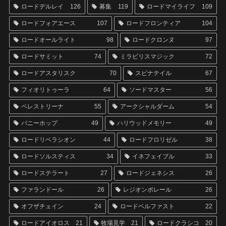
ロードデルレイ
126
募集
119
ロードマイライフ
109
ロードフォアエース
107
ロードフロンティア
104
ロードオールライト
98
ロードクロンヌ
97
ロードサミット
74
ミラビリスマジック
72
ロードアスタリスク
70
スピナテイル
67
フィオリトゥーラ
64
ソードマスター
56
ペレストリーナ
55
アークシャルダーム
54
バニーホップ
49
ハリウッドメモリー
49
ロードリベラシオン
44
ロードフロリゼル
38
ロードソルスティス
34
イネフェイブル
33
ロードステラート
27
ロードジェネシス
26
ファランドール
26
レジオンポレール
26
オフザチェイン
24
ロードベルファスト
22
ロードアイオロス
21
牧場見学
21
ロードクラシコ
20