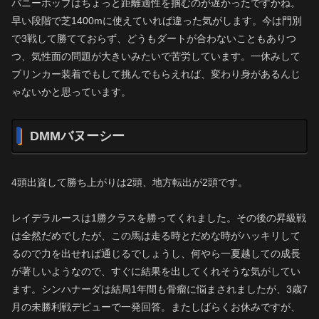
バニーホップはちょっと距離適性を掴むのが遅かったですかね。
早い段階で芝1400mに使えていれば違った気がします。今は門別
で3戦して勝てておらず、どうもダートが合わないこともありつ
つ、気性面の問題が大きいみたいで苦労しています。一休みして
ブリンカー装着でもして挑んでもらえれば、変わり身があるんじ
ゃないかと思っています。
DMMバヌーシー
4頭出資して勝ち上がりは2頭、地方転出が2頭です。
レイデラルースは1勝クラスを勝ってくれました。その後の昇級戦
は全然だめでしたが、この馬は走る時とだめな時がハッキリして
るので力を出せれば通じるでしょうし、何やら一夏越しての成長
が著しいようなので、すぐに結果を出してくれそうな気がしてい
ます。シンハナーダは結局1年間も骨瘤に悩まされましたが、3歳7
月の未勝利戦デビューで一発回答。またしばらくお休みですが、