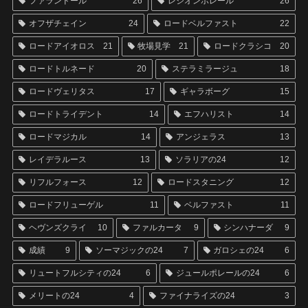
ファランドール
26
レジオンポレール
26
オフザチェイン
24
ロードベルファスト
22
ロードアイオロス
21
牧場見学
21
ロードクラシコ
20
ロードトルネード
20
ステラミラージュ
18
ロードヴェリタス
17
ギャラボーグ
15
ロードトライデント
14
エフハリスト
14
ロードマジカル
14
アンジェラス
13
レイデラルース
13
ソラリアの24
12
リフルフォース
12
ロードスタニング
12
ロードフリューゲル
11
ベルファスト
11
ヘヴンズクライ
10
ファルカータ
9
シンハナーダ
9
成績
9
ソーマジックの24
7
ガロシェの24
6
リュートフルシティの24
6
ジュールポレールの24
6
メリートの24
4
ファイナライズの24
3