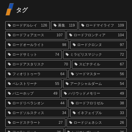
タグ
ロードデルレイ
126
募集
119
ロードマイライフ
109
ロードフォアエース
107
ロードフロンティア
104
ロードオールライト
98
ロードクロンヌ
97
ロードサミット
74
ミラビリスマジック
72
ロードアスタリスク
70
スピナテイル
67
フィオリトゥーラ
64
ソードマスター
56
ペレストリーナ
55
アークシャルダーム
54
バニーホップ
49
ハリウッドメモリー
49
ロードリベラシオン
44
ロードフロリゼル
38
ロードソルスティス
34
イネフェイブル
33
ロードステラート
27
ロードジェネシス
26