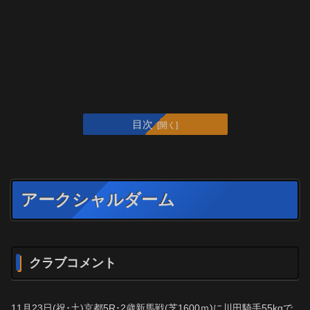
目次
アークシャルダーム
クラブコメント
11月23日(祝･土)京都5R･2歳新馬戦(芝1600ｍ)に川田騎手55kgで