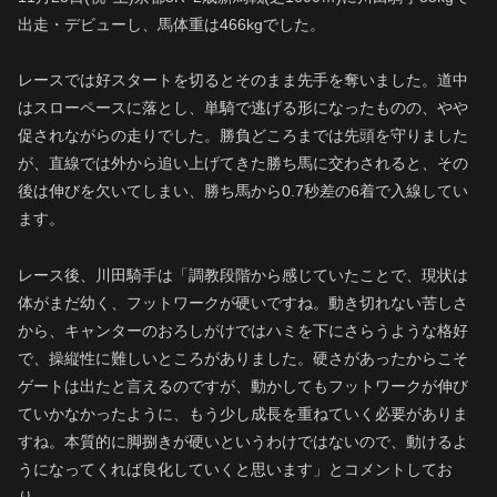
出走・デビューし、馬体重は466kgでした。
レースでは好スタートを切るとそのまま先手を奪いました。道中
はスローペースに落とし、単騎で逃げる形になったものの、やや
促されながらの走りでした。勝負どころまでは先頭を守りました
が、直線では外から追い上げてきた勝ち馬に交わされると、その
後は伸びを欠いてしまい、勝ち馬から0.7秒差の6着で入線してい
ます。
レース後、川田騎手は「調教段階から感じていたことで、現状は
体がまだ幼く、フットワークが硬いですね。動き切れない苦しさ
から、キャンターのおろしがけではハミを下にさらうような格好
で、操縦性に難しいところがありました。硬さがあったからこそ
ゲートは出たと言えるのですが、動かしてもフットワークが伸び
ていかなかったように、もう少し成長を重ねていく必要がありま
すね。本質的に脚捌きが硬いというわけではないので、動けるよ
うになってくれば良化していくと思います」とコメントしてお
り、