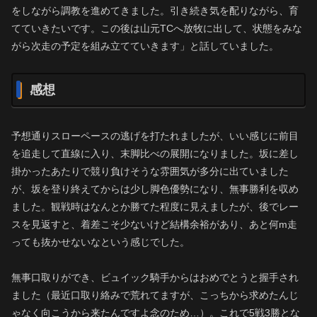
をしながら調教を進めてきました。引き続き気を配りながら、育
てていきたいです。この後は山元TCへ放牧に出して、状態をみな
がら次走の予定を組み立てていきます」と話していました。
感想
予想通りスローペースの逃げを打たれましたが、いい感じに前目
を追走して直線に入り、末脚比べの展開になりました。坂に差し
掛かったあたりで競り負けそうな雰囲気が多分に出ていました
が、坂を登り終えてからは少し脚色優勢になり、無事勝利を収め
ました。観戦時はなんとか勝てた程度に見えましたが、後でレー
スを見返すと、着差こそ少ないけど結構余裕があり、あと何m走
っても抜かせないなという感じでした。
無事口取りができ、ビュイック騎手からはおめでとうと握手され
ました（最近口取り絡みで荒れてますが、こっちから求めたんじ
ゃなく向こうから来たんですよ念のため…）。これで5戦3勝とな