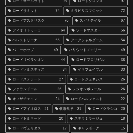
ロードオールライト
98
ロードクロンヌ
97
ロードサミット
74
ミラビリスマジック
72
ロードアスタリスク
70
スピナテイル
67
フィオリトゥーラ
64
ソードマスター
56
ペレストリーナ
55
アークシャルダーム
54
バニーホップ
49
ハリウッドメモリー
49
ロードリベラシオン
44
ロードフロリゼル
38
ロードソルスティス
34
イネフェイブル
33
ロードステラート
27
ロードジェネシス
26
ファランドール
26
レジオンポレール
26
オフザチェイン
24
ロードベルファスト
22
ロードアイオロス
21
牧場見学
21
ロードクラシコ
20
ロードトルネード
20
ステラミラージュ
18
ロードヴェリタス
17
ギャラボーグ
15