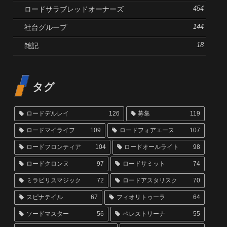
ロードサラブレッドオーナーズ
454
社台グループ
144
雑記
18
タグ
ロードデルレイ
126
募集
119
ロードマイライフ
109
ロードフォアエース
107
ロードフロンティア
104
ロードオールライト
98
ロードクロンヌ
97
ロードサミット
74
ミラビリスマジック
72
ロードアスタリスク
70
スピナテイル
67
フィオリトゥーラ
64
ソードマスター
56
ペレストリーナ
55