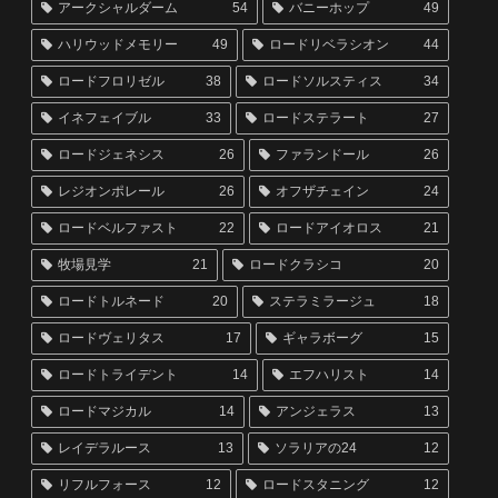
アークシャルダーム
54
バニーホップ
49
ハリウッドメモリー
49
ロードリベラシオン
44
ロードフロリゼル
38
ロードソルスティス
34
イネフェイブル
33
ロードステラート
27
ロードジェネシス
26
ファランドール
26
レジオンポレール
26
オフザチェイン
24
ロードベルファスト
22
ロードアイオロス
21
牧場見学
21
ロードクラシコ
20
ロードトルネード
20
ステラミラージュ
18
ロードヴェリタス
17
ギャラボーグ
15
ロードトライデント
14
エフハリスト
14
ロードマジカル
14
アンジェラス
13
レイデラルース
13
ソラリアの24
12
リフルフォース
12
ロードスタニング
12