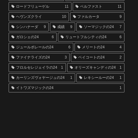
ロードフリューゲル
11
ベルファスト
11
ヘヴンズクライ
10
ファルカータ
9
シンハナーダ
9
成績
9
ソーマジックの24
7
ガロシェの24
6
リュートフルシティの24
6
ジュールポレールの24
6
メリートの24
4
ファイナライズの24
3
ベイコートの24
2
フロルセレジェイラの24
1
オリーズキャンディの24
1
カーリンズヴォヤージュの24
1
レキシールーの24
1
イトワズマジックの24
1