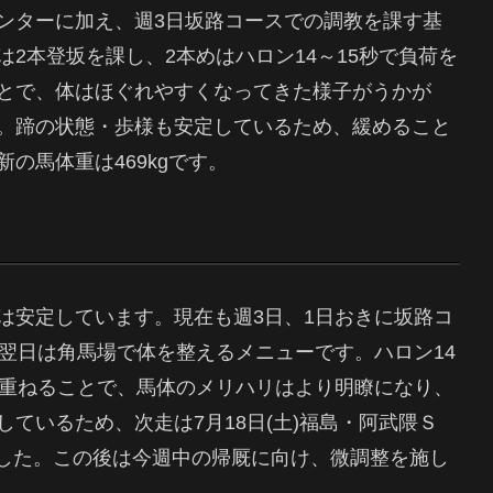
ンターに加え、週3日坂路コースでの調教を課す基
2本登坂を課し、2本めはハロン14～15秒で負荷を
とで、体はほぐれやすくなってきた様子がうかが
。蹄の状態・歩様も安定しているため、緩めること
の馬体重は469kgです。
は安定しています。現在も週3日、1日おきに坂路コ
翌日は角馬場で体を整えるメニューです。ハロン14
に重ねることで、馬体のメリハリはより明瞭になり、
ているため、次走は7月18日(土)福島・阿武隈Ｓ
りました。この後は今週中の帰厩に向け、微調整を施し