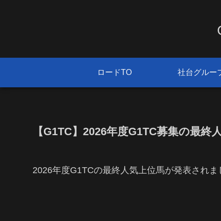
ロードTO
社台グルー
【G1TC】2026年度G1TC募集の最
2026年度G1TCの最終人気上位馬が発表され