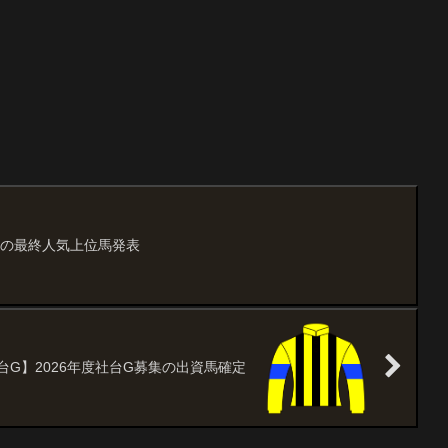
募集の最終人気上位馬発表
台G】2026年度社台G募集の出資馬確定