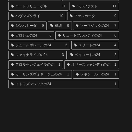
ロードフリューゲル
11
ベルファスト
11
ヘヴンズクライ
10
ファルカータ
9
シンハナーダ
9
成績
9
ソーマジックの24
7
ガロシェの24
6
リュートフルシティの24
6
ジュールポレールの24
6
メリートの24
4
ファイナライズの24
3
ベイコートの24
2
フロルセレジェイラの24
1
オリーズキャンディの24
1
カーリンズヴォヤージュの24
1
レキシールーの24
1
イトワズマジックの24
1