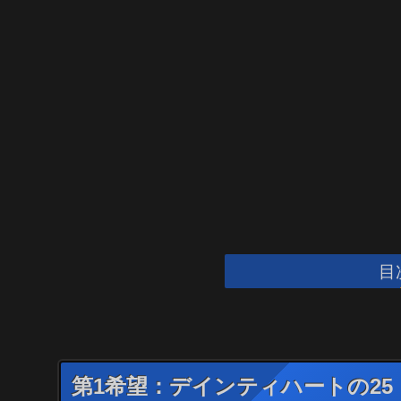
目
第1希望：デインティハートの25