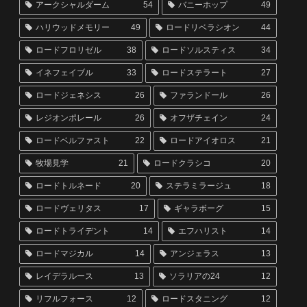
アークシャルダーム
54
バニーホップ
49
ハリウッドメモリー
49
ロードリベラシオン
44
ロードフロリゼル
38
ロードソルスティス
34
イネフェイブル
33
ロードステラート
27
ロードジェネシス
26
ファランドール
26
レジオンポレール
26
オフザチェイン
24
ロードベルファスト
22
ロードアイオロス
21
牧場見学
21
ロードクラシコ
20
ロードトルネード
20
ステラミラージュ
18
ロードヴェリタス
17
ギャラボーグ
15
ロードトライデント
14
エフハリスト
14
ロードマジカル
14
アンジェラス
13
レイデラルース
13
ソラリアの24
12
リフルフォース
12
ロードスタニング
12