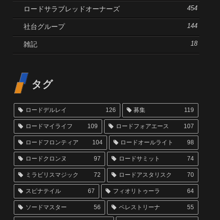
ロードサラブレッドオーナーズ
454
社台グループ
144
雑記
18
タグ
ロードデルレイ
126
募集
119
ロードマイライフ
109
ロードフォアエース
107
ロードフロンティア
104
ロードオールライト
98
ロードクロンヌ
97
ロードサミット
74
ミラビリスマジック
72
ロードアスタリスク
70
スピナテイル
67
フィオリトゥーラ
64
ソードマスター
56
ペレストリーナ
55