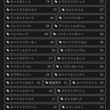
ロードサミット
74
ミラビリスマジック
72
ロードアスタリスク
70
スピナテイル
67
フィオリトゥーラ
64
ソードマスター
56
ペレストリーナ
55
アークシャルダーム
54
バニーホップ
49
ハリウッドメモリー
49
ロードリベラシオン
44
ロードフロリゼル
38
ロードソルスティス
34
イネフェイブル
33
ロードステラート
27
ロードジェネシス
26
ファランドール
26
レジオンポレール
26
オフザチェイン
24
ロードベルファスト
22
ロードアイオロス
21
牧場見学
21
ロードクラシコ
20
ロードトルネード
20
ステラミラージュ
18
ロードヴェリタス
17
ギャラボーグ
15
ロードトライデント
14
エフハリスト
14