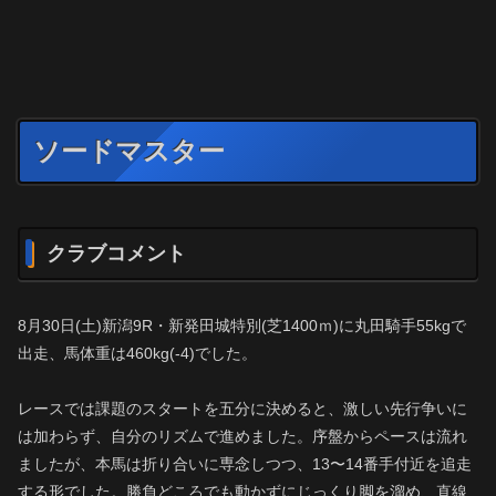
ソードマスター
クラブコメント
8月30日(土)新潟9R・新発田城特別(芝1400ｍ)に丸田騎手55kgで
出走、馬体重は460kg(-4)でした。
レースでは課題のスタートを五分に決めると、激しい先行争いに
は加わらず、自分のリズムで進めました。序盤からペースは流れ
ましたが、本馬は折り合いに専念しつつ、13〜14番手付近を追走
する形でした。勝負どころでも動かずにじっくり脚を溜め、直線