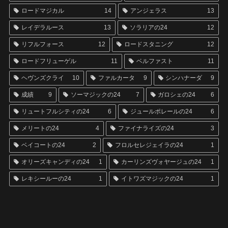
ロードマジカル
14
アンジェラス
13
レイデラルース
13
ソラリアの24
12
リフルフォース
12
ロードスタニング
12
ロードフリューゲル
11
ベルファスト
11
ヘヴンズクライ
10
ファルカータ
9
シンハナーダ
9
成績
9
ソーマジックの24
7
ガロシェの24
6
リュートフルシティの24
6
ジュールポレールの24
6
メリートの24
4
ファイナライズの24
3
ベイコートの24
2
フロルセレジェイラの24
1
オリーズキャンディの24
1
カーリンズヴォヤージュの24
1
レキシールーの24
1
イトワズマジックの24
1