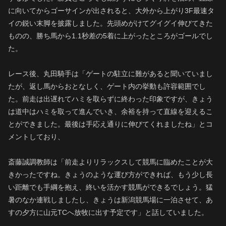
に向いてからゴーサインが出されると、大外から上がり3F最速タ
イの鋭い末脚を披露しました。先頭めがけてグイグイ伸びてきた
ものの、勝ち馬から1.1秒差の5着に上がったところがゴールでし
た。
レース後、丸田騎手は「ゲートの駐立に難があると聞いていまし
たが、返し馬からおとなしく、ゲート内の挙動も許容範囲でし
た。前走は出遅れてハミを取らずに終わった印象ですが、きょう
は道中はハミを取って進んでいき、余裕を持って直線を迎えるこ
とができました。最後は手応え通りに伸びてくれましたね」とコ
メントしており、
斎藤誠調教師は「前走よりリラックスして競馬に臨めたことが大
きかったですね。きょうのような運び方ができれば、もう少し長
い距離でも手綱を抱え、終いを活かす競馬ができるでしょう。猛
暑のなか連戦しましたし、きょうは新潟競馬場に一泊させて、あ
すの夕方に山元TCへ放牧に出す予定です」と話していました。