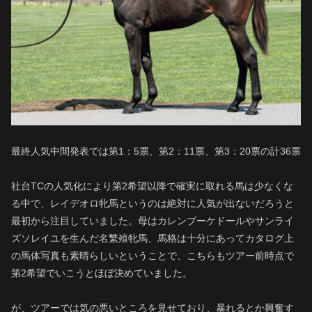
最終人気中間発表では第1：5票、第2：11票、第3：20票の計36票
社台TCの人気化により第2希望以降で確実に取れる馬は少なくな
る中で、レイデオロ牝馬というのは絶対に人気が出ないだろうと
最初から注目していました。母はカレンブーケドールやサンライ
ズソレイユを生んだ名繁殖牝馬、馬格は十分にあってカタログ上
の馬体写真も素晴らしいということで、こちらもツアー前時点で
第2希望でいこうとほぼ決めていました。
が、ツアーでは気の悪いところを見せており、暴れるとか興奮す