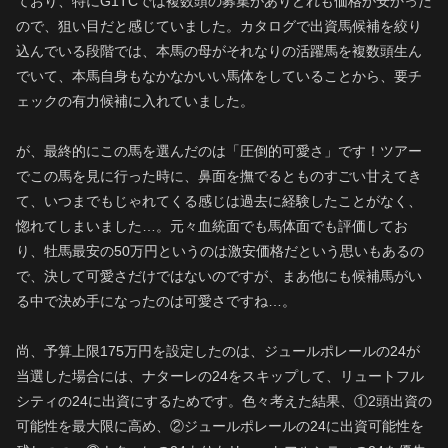
ており、特にG1TCでは複数頭の募集がありどれも価格が安かった
ので、狙い目だと感じていました。カタログで出資馬候補を絞り
込んでいる段階では、本馬の母がそれなりの活躍馬を複数頭生ん
でいて、本馬自身もなかなかいい馬体をしていることから、要チ
ェックの有力候補に入れていました。
が、最終的にこの馬を選んだのは「圧倒的可愛さ」です！ツアー
でこの馬を見に行った時に、鼻面を撫でるとものすごい甘えてき
て、いつまでもじゃれてくる感じは過去に経験したことがなく、
惚れてしまいました…。元々血統面でも馬体面でも評価してお
り、牡馬最安の50万円というのは激安価格だという思いもあるの
で、決して可愛さだけではないのですが、まあ他にも候補馬がい
る中で決め手になったのは可愛さですね…。
尚、予算上限175万円を設定したのは、ジュールポレールの24が
当選した場合には、ナターレの24をスキップして、リュートフル
シティの24に出資にするためです。色々考えた結果、①2頭出資の
可能性を最大限に高め、②ジュールポレールの24に出資可能性を