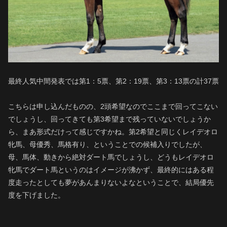
最終人気中間発表では第1：5票、第2：19票、第3：13票の計37票
こちらは申し込んだものの、2頭希望なのでここまで回ってこない
でしょうし、回ってきても第3希望まで残っていないでしょうか
ら、まあ形式だけって感じですかね。第2希望と同じくレイデオロ
牝馬、母優秀、馬格有り、ということでの候補入りでしたが、
母、馬体、動きから絶対ダート馬でしょうし、どうもレイデオロ
牝馬でダート馬というのはイメージが沸かず、最終的にはある程
度走ったとしても夢があんまりないよなということで、結局優先
度を下げました。