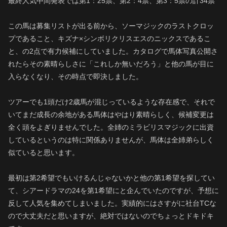
最終人気中間発表では第1：25票、第2：4票、第3：5票の計34票
この馬は募集リストが出る前から、ソーマジックのラストクロッ
プであること、キズナ×シンボリクリスエスのニックスであるこ
と、の2点で有力候補にしていました。カタログで馬体写真公開さ
れたらその素晴らしさに「これしか無いだろう」と他の馬が目に
入らなくなり、その時点で即決しました。
ツアーでも1頭だけ2歳馬が混じっているような存在感で、それで
いてまだ成長の余地がある馬体はやはり素晴らしく、候補変更は
全く頭をよぎりませんでした。全姉のミラビリスマジックに出資
しているというのは特に関係ありませんが、馬体は全姉弟らしく
似ていると思います。
最初は第2希望でもいけるんじゃないかと他の第1希望を探してい
て、シアードラマの24を第1希望にと企んでいたのですが、予想に
反して人気を集めてしまいました。実績的にはさすがに社台TCな
ので大丈夫だと思いますが、絶対ではないのでちょっとドキドキ