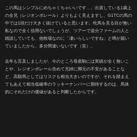
この馬はシンプルにめちゃくちゃいいです…。出資している1歳上
の全兄（レジオンポレール）よりもよく見えますし、G1TCの馬の
中では1頭だけ大きく抜けていると思います。牝馬を見る目が無い
私なので全く信用ないでしょうが、ツアーで追分ファームの人と
雑談していても、他牧場なのに「凄いらしいですね」と噂が届い
ていましたから、多分間違いないです（笑）。
去年も言及しましたが、今のところ母産駒には実績が全く無いこ
とや、レジオンポレール含めて兄姉に脚元の不安があることな
ど、高額馬としてはリスクも相当大きいのですが、それを踏まえ
てもあえて相当低確率のラッキーナンバーに期待するのは、馬体
的にそれだけの価値があると判断したからです。