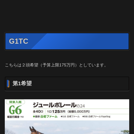
G1TC
こちらは２頭希望（予算上限175万円）としています。
第1希望