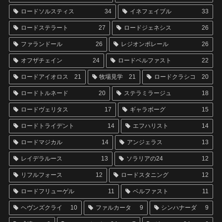
ロードソルスティス
34
イネフェイブル
33
ロードステラート
27
ロードジェネシス
26
ファランドール
26
レジオンポレール
26
オフザチェイン
24
ロードベルファスト
22
ロードアイオロス
21
牧場見学
21
ロードクラシコ
20
ロードトルネード
20
ステラミラージュ
18
ロードヴェリタス
17
ギャラボーグ
15
ロードトライデント
14
エフハリスト
14
ロードマジカル
14
アンジェラス
13
レイデラルース
13
ソラリアの24
12
リフルフォース
12
ロードスタニング
12
ロードフリューゲル
11
ベルファスト
11
ヘヴンズクライ
10
ファルカータ
9
シンハナーダ
9