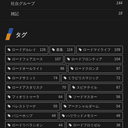
社台グループ
144
雑記
18
タグ
ロードデルレイ
126
募集
119
ロードマイライフ
109
ロードフォアエース
107
ロードフロンティア
104
ロードオールライト
98
ロードクロンヌ
97
ロードサミット
74
ミラビリスマジック
72
ロードアスタリスク
70
スピナテイル
67
フィオリトゥーラ
64
ソードマスター
56
ペレストリーナ
55
アークシャルダーム
54
バニーホップ
49
ハリウッドメモリー
49
ロードリベラシオン
44
ロードフロリゼル
38