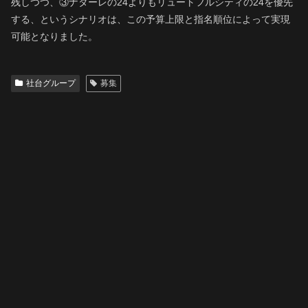
残しつつ、③ナターレの24よりもリュートフルシティの24を優先
する、というシナリオは、この予算上限と指名順位によって実現
可能となりました。
社台グループ
募集