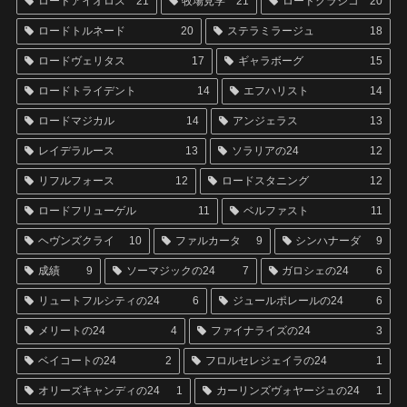
ロードアイオロス
21
牧場見学
21
ロードクラシコ
20
ロードトルネード
20
ステラミラージュ
18
ロードヴェリタス
17
ギャラボーグ
15
ロードトライデント
14
エフハリスト
14
ロードマジカル
14
アンジェラス
13
レイデラルース
13
ソラリアの24
12
リフルフォース
12
ロードスタニング
12
ロードフリューゲル
11
ベルファスト
11
ヘヴンズクライ
10
ファルカータ
9
シンハナーダ
9
成績
9
ソーマジックの24
7
ガロシェの24
6
リュートフルシティの24
6
ジュールポレールの24
6
メリートの24
4
ファイナライズの24
3
ベイコートの24
2
フロルセレジェイラの24
1
オリーズキャンディの24
1
カーリンズヴォヤージュの24
1