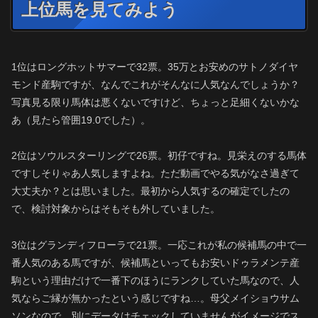
上位馬を見てみよう
1位はロングホットサマーで32票。35万とお安めのサトノダイヤ
モンド産駒ですが、なんでこれがそんなに人気なんでしょうか？
写真見る限り馬体は悪くないですけど、ちょっと足細くないかな
あ（見たら管囲19.0でした）。
2位はソウルスターリングで26票。初仔ですね。見栄えのする馬体
ですしそりゃあ人気しますよね。ただ動画でやる気がなさ過ぎて
大丈夫か？とは思いました。最初から人気するの確定でしたの
で、検討対象からはそもそも外していました。
3位はグランディフローラで21票。一応これが私の候補馬の中で一
番人気のある馬ですが、候補馬といってもお安いドゥラメンテ産
駒という理由だけで一番下のほうにランクしていた馬なので、人
気ならご縁が無かったという感じですね…。母父メイショウサム
ソンなので、別にデータはチェックしていませんがイメージでス