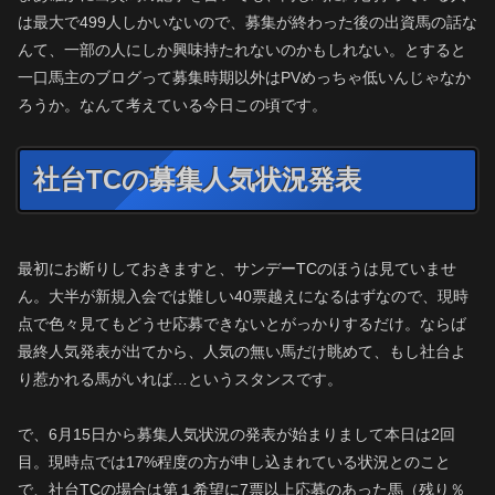
は最大で499人しかいないので、募集が終わった後の出資馬の話な
んて、一部の人にしか興味持たれないのかもしれない。とすると
一口馬主のブログって募集時期以外はPVめっちゃ低いんじゃなか
ろうか。なんて考えている今日この頃です。
社台TCの募集人気状況発表
最初にお断りしておきますと、サンデーTCのほうは見ていませ
ん。大半が新規入会では難しい40票越えになるはずなので、現時
点で色々見てもどうせ応募できないとがっかりするだけ。ならば
最終人気発表が出てから、人気の無い馬だけ眺めて、もし社台よ
り惹かれる馬がいれば…というスタンスです。
で、6月15日から募集人気状況の発表が始まりまして本日は2回
目。現時点では17%程度の方が申し込まれている状況とのこと
で、社台TCの場合は第１希望に7票以上応募のあった馬（残り％