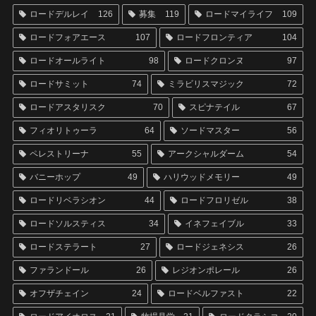
ロードデルレイ
126
募集
119
ロードマイライフ
109
ロードフォアエース
107
ロードフロンティア
104
ロードオールライト
98
ロードクロンヌ
97
ロードサミット
74
ミラビリスマジック
72
ロードアスタリスク
70
スピナテイル
67
フィオリトゥーラ
64
ソードマスター
56
ペレストリーナ
55
アークシャルダーム
54
バニーホップ
49
ハリウッドメモリー
49
ロードリベラシオン
44
ロードフロリゼル
38
ロードソルスティス
34
イネフェイブル
33
ロードステラート
27
ロードジェネシス
26
ファランドール
26
レジオンポレール
26
オフザチェイン
24
ロードベルファスト
22