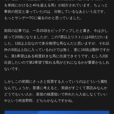
を単純にかけると40を超える馬）が紹介されています。ちょっと
事前の想定と違っていたのは、分散しているなあという点です。
もっとサンデーTCに偏るのかと思っていました。
前回の記事では、一旦25頭をピックアップしたと書き、今は少し
絞って20頭になりましたが、この7票以上リストには4頭だけいま
した。1頭は上位なので多分無理な馬なんだと思いますが、それ以
外の3頭は上位に入っているわけでは無く、更に16頭は圏外ですか
ら、第1希望はある程度好きな馬に出資できそうです。むしろ2頭
出資したいので第2希望で取れる馬がどれになるかが重要かもしれ
ないです。
しかしこの初期にさっさと投票する人っていうのはどういう属性
なんでしょうか。普通に考えると、実績がすごくて票読みなんか
どうでもいい人か、新規の抽選狙いで外れたら入会しなくていい
やという特攻野郎、どちらかなんですかね。