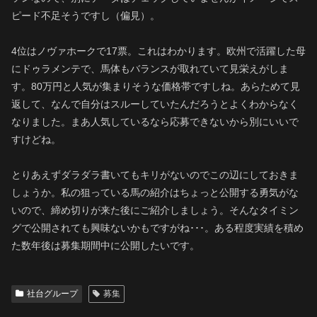
ピード不足そうですし（偏見）。
4位はノヴァホークで17票。これはわかります。欧州で活躍した母
にドゥラメンテで、馬体もバランスが取れていて見栄えがしま
す。80万円と人気が集まりそうな価格帯ですしね。あらためて見
返して、なんで自分はスルーしていたんだろうとよくわからなく
なりました。まあ人気しているなら応募できないから別にいいで
すけどね。
とりあえずダラダラ書いてもキリがないのでこの辺にしておきま
しょうか。私の狙っている馬の紹介はちょっと公開する勇気がな
いので、締め切りが来た後にご紹介しましょう。そんなタイミン
グで公開されても興味ないかもですがね･･･。ある程度実績を積め
た数年後は募集期間中に公開したいです。
社台グループ
募集