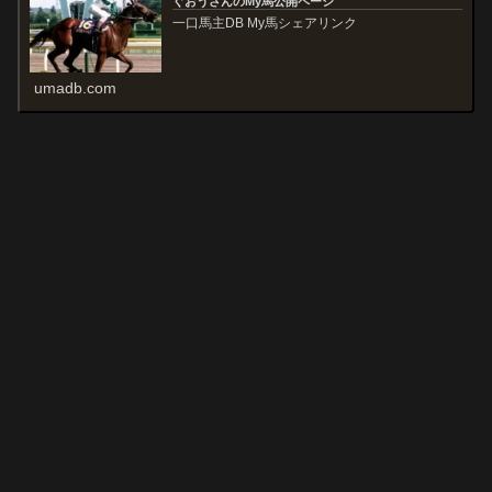
ぐおうさんのMy馬公開ページ
一口馬主DB My馬シェアリンク
umadb.com