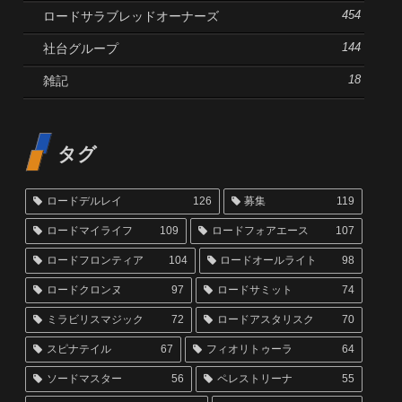
ロードサラブレッドオーナーズ
454
社台グループ
144
雑記
18
タグ
ロードデルレイ
126
募集
119
ロードマイライフ
109
ロードフォアエース
107
ロードフロンティア
104
ロードオールライト
98
ロードクロンヌ
97
ロードサミット
74
ミラビリスマジック
72
ロードアスタリスク
70
スピナテイル
67
フィオリトゥーラ
64
ソードマスター
56
ペレストリーナ
55