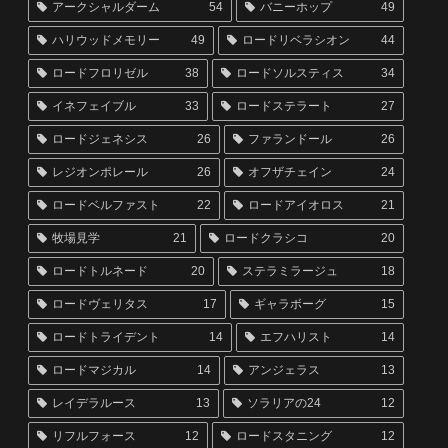
アークシャルダーム
54
バニーホップ
49
ハリウッドメモリー
49
ロードリベラシオン
44
ロードフロリゼル
38
ロードソルスティス
34
イネフェイブル
33
ロードステラート
27
ロードジェネシス
26
ファランドール
26
レジオンポレール
26
オフザチェイン
24
ロードベルファスト
22
ロードアイオロス
21
牧場見学
21
ロードクラシコ
20
ロードトルネード
20
ステラミラージュ
18
ロードヴェリタス
17
ギャラボーグ
15
ロードトライデント
14
エフハリスト
14
ロードマジカル
14
アンジェラス
13
レイデラルース
13
ソラリアの24
12
リフルフォース
12
ロードスタニング
12