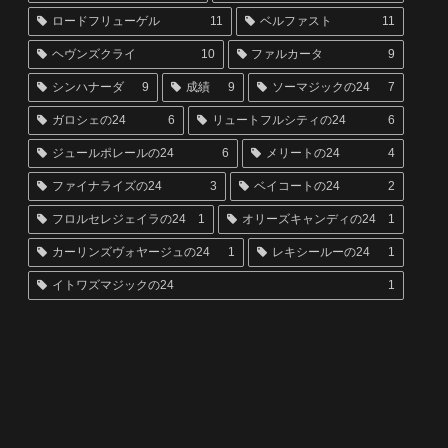
ロードフリューゲル
11
ベルファスト
11
ヘヴンズクライ
10
ファルカータ
9
シンハナーダ
9
成績
9
ソーマジックの24
7
ガロシェの24
6
リュートフルシティの24
6
ジュールポレールの24
6
メリートの24
4
ファイナライズの24
3
ベイコートの24
2
フロルセレジェイラの24
1
オリーズキャンディの24
1
カーリンズヴォヤージュの24
1
レキシールーの24
1
イトワズマジックの24
1