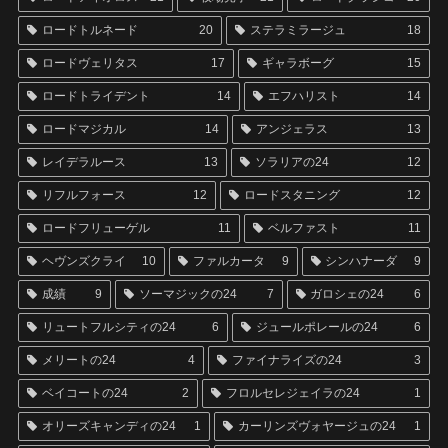
ロードトルネード
20
ステラミラージュ
18
ロードヴェリタス
17
ギャラボーグ
15
ロードトライデント
14
エフハリスト
14
ロードマジカル
14
アンジェラス
13
レイデラルース
13
ソラリアの24
12
リフルフォース
12
ロードスタニング
12
ロードフリューゲル
11
ベルファスト
11
ヘヴンズクライ
10
ファルカータ
9
シンハナーダ
9
成績
9
ソーマジックの24
7
ガロシェの24
6
リュートフルシティの24
6
ジュールポレールの24
6
メリートの24
4
ファイナライズの24
3
ベイコートの24
2
フロルセレジェイラの24
1
オリーズキャンディの24
1
カーリンズヴォヤージュの24
1