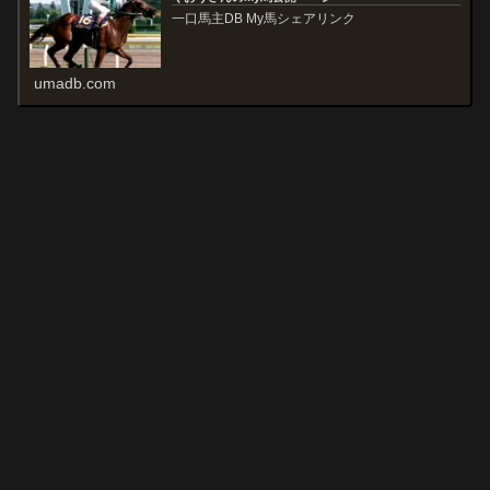
一口馬主DB My馬シェアリンク
umadb.com