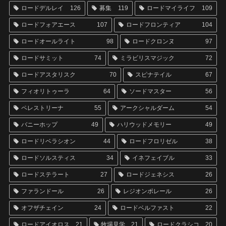
ロードデルレイ
126
募集
119
ロードマイライフ
109
ロードフォアエース
107
ロードフロンティア
104
ロードオールライト
98
ロードクロンヌ
97
ロードサミット
74
ミラビリスマジック
72
ロードアスタリスク
70
スピナテイル
67
フィオリトゥーラ
64
ソードマスター
56
ペレストリーナ
55
アークシャルダーム
54
バニーホップ
49
ハリウッドメモリー
49
ロードリベラシオン
44
ロードフロリゼル
38
ロードソルスティス
34
イネフェイブル
33
ロードステラート
27
ロードジェネシス
26
ファランドール
26
レジオンポレール
26
オフザチェイン
24
ロードベルファスト
22
ロードアイオロス
21
牧場見学
21
ロードクラシコ
20