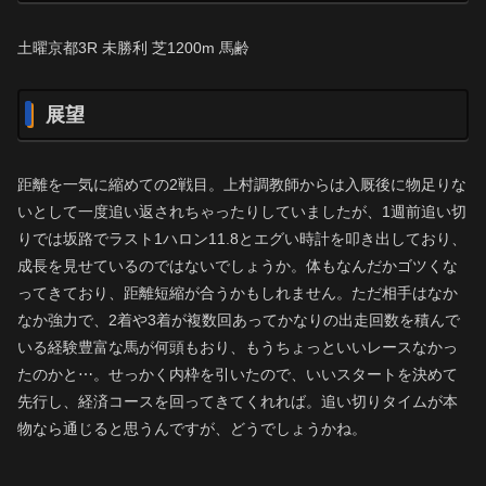
土曜京都3R 未勝利 芝1200m 馬齢
展望
距離を一気に縮めての2戦目。上村調教師からは入厩後に物足りな
いとして一度追い返されちゃったりしていましたが、1週前追い切
りでは坂路でラスト1ハロン11.8とエグい時計を叩き出しており、
成長を見せているのではないでしょうか。体もなんだかゴツくな
ってきており、距離短縮が合うかもしれません。ただ相手はなか
なか強力で、2着や3着が複数回あってかなりの出走回数を積んで
いる経験豊富な馬が何頭もおり、もうちょっといいレースなかっ
たのかと⋯。せっかく内枠を引いたので、いいスタートを決めて
先行し、経済コースを回ってきてくれれば。追い切りタイムが本
物なら通じると思うんですが、どうでしょうかね。