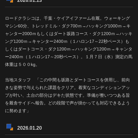
2026.01.13
ロードクラシコは、千葉・ケイアイファーム在厩。ウォーキング
マシン60分、トレッドミル・ダク700ｍ→ハッキング1000ｍ→キ
ャンター2000ｍもしくはダート坂路コース・ダク1200ｍ→ハッキ
ング1200ｍ→キャンター2400ｍ（１ハロン17～22秒ペース）も
しくはダートコース・ダク1200ｍ→ハッキング1200ｍ→キャンタ
ー2400ｍ（１ハロン17～20秒ペース）。１月７日（水）測定の馬
体重は５００kg。
当地スタッフ 「この中間も坂路とダートコースを併用し、前向
きな姿勢で与えられた課題をクリア。着実なコンディションアッ
プが叶い、土台の部分はデキた状態です。準備が整いつつある旨
を厩舎サイドへ報告。どの段階で声が掛かっても対応できるよう
に努めます」
2026.01.20