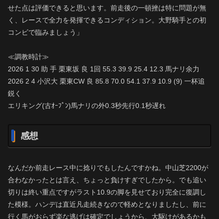
せた点は評価できると思います。前走後の一頓挫は特に問題が無
く、レースで全力を発揮できるコンディション。大野騎手との初
コンビで臨みましょう」
≪調教時計≫
2026 1 30 助 手 栗東坂 良 1回 55.3 39.9 25.4 12.3 馬ナリ余力
2026 2 4 小沢大 栗東CW 良 85.8 70.0 54.1 37.9 10.9 (9) 一杯追
鋭く
エリキング(古ｵｰﾌﾟﾝ)馬ナリの外0.3秒先行0.1秒遅れ
感想
なんだか前走レース中に捻りでもしたんですかね。中山芝2200が
合わなかったとは言え、ちょっと負けすぎでしたから。でも追い
切りは終い重点ですがラスト10.9の脚を見せており完全に復調し
た模様。ハンデは直近凡走続きなので軽めとなりましたし、前に
行く馬がおらず楽な逃げは確定でしょうから、大駆けがあるかも