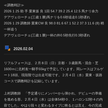
≪調教時計≫
2026 1 25 助 手 栗東坂 良 1回 54.7 39.2 25.4 12.5 馬ナリ余力
デアヴェローチェ(三歳１勝)馬ナリを0.6秒追走0.1秒遅れ
2026 1 29 調教師 栗東CW 良 98.0 81.6 67.1 52.2 37.3 11.6 (8) 稍
一杯追う
デアヴェローチェ(三歳１勝)一杯の外0.5秒先行0.3秒遅れ
2026.02.04
リフルフォースは、２月８日（日）京都・３歳新馬・混合・芝
1600ｍに北村友一騎手55kgで予定しています。同レースはフルゲ
ート18頭。現段階では出走可能です。２月４日（水）栗東・坂路
コースで調教時計を記録しています。
上村調教師 「予定通りにメンバーから弾かれ、デビューの準備
を進める形。２月４日（水）は全体54秒０、１ハロン12秒４の内
容でした。やはり段々と変わるタイプに映るとは言え、今の完成