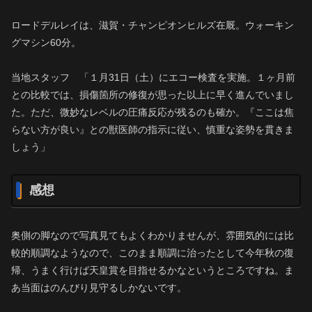
ロードデルレイは、滋賀・チャンピオンヒルズ在厩。ウォーキン
グマシン60分。
当地スタッフ 「１月31日（土）にエコー検査を実施。１ヶ月前
との比較では、損傷箇所の修復が思った以上に早く進んでいまし
た。ただ、微妙なレベルの圧痛反応が残るのも確か。『ここは焦
らない方が良い』との獣医師の指示に従い、慎重な姿勢を貫きま
しょう」
感想
奥側の脚なので写真見てもよくわかりませんが、雰囲気的には比
較的順調なようなので、このまま順調に治ったとして今年秋の復
帰、うまく行けば天皇賞を目指せるかなというところですね。ま
あ当面はのんびり見守るしかないです。