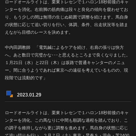
ロードオールライトは、栗東トレセンで１ハロン18秒前後のキャ
ンターを消化。右前脚の筋肉痛は段々と良化の傾向を窺わせてお
り、もう少しの間は無理の生じぬ範囲で調整を続けます。馬自身
の状態に応じて追い切りを行い、体調、条件、出走状況等を踏ま
えながら目標のレースを決めます。
中内田調教師 「電気鍼によるケアを続け、右肩の張りは快方
へ。あと数日で完璧かな･･･と思えるところまで良くなりました。
１月21日（水）と22日（木）は坂路で普通キャンターのメニュ
ー。間に合うようであれば東京への遠征を考えているものの、現
段階では流動的です」
2023.01.29
ロードオールライトは、栗東トレセンで１ハロン18秒前後のキャ
ンターを消化。この馬なりに中間も順調な過程を踏んでおり、こ
の調子を維持しながら更に調整を進めます。馬自身の状態に応じ
て追い切りを行い、２月７日（土）東京・早春Ｓ・混合・芝2400