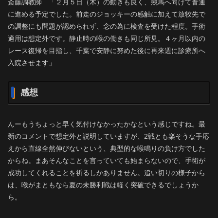
斎藤調教師 「２月５日（木）の動きも良く、競馬へ向けて普通
に進める予定でした。前走のジョッキーの感触に加えて放牧先で
の調整にも問題が認められず、念の為に検査を受けた程度。手術
適用は想定外です。静止時の喉の働きも同じ所見。４ヶ月以内の
レース復帰を目指し、千葉で安静に努めた後に再来週に診療所へ
入院させます」
感想
んーもうちょっと早く気付けなかったかなという感じですね。最
新のコメントで想定外と説明していますが、2戦とも楽そうな手応
えから直線全然伸びないという、典型的な喉鳴りの負け方でした
からね。まあそんなことを言っていても始まらないので、手術が
成功してくれることを祈るしかありません。追い切りの様子から
は、喉がまともなら夏の未勝利戦は軽く突破できるでしょうか
ら。