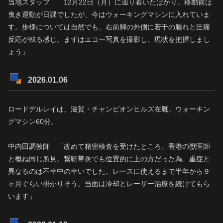
当地スタッフ 「12月22日（月）に辿り着いたばかり。移動前は
曳き運動が日課でしたが、今はウォーキングマシンに入れていま
す。歩様については自然でも、右前脚の外側に若干の腫れと圧痛
反応が残る感じ。まずはエコー写真を撮影し、現状を把握しまし
ょう」
2026.01.06
ロードデルレイは、滋賀・チャンピオンヒルズ在厩。ウォーキン
グマシン60分。
中内田調教師 「改めて精密検査を受けたところ、香港の獣医師
と概ね同じ所見。繋靭帯炎でも位置的に上の方だった為、重症と
異なるのは不幸中の幸いでした。レースに使えるまで半年から９
ヶ月ぐらい掛かりそう。当面は冷却とレーザー治療を続けてもら
います」