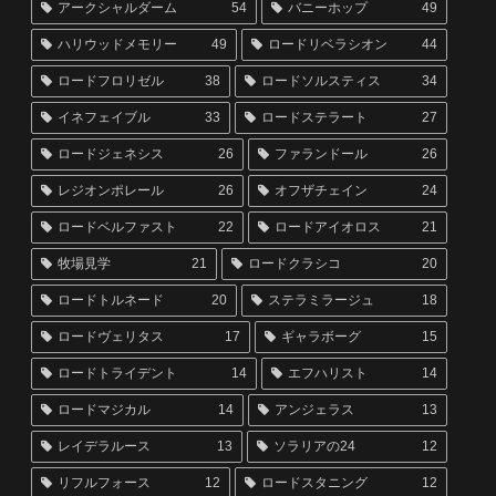
アークシャルダーム
54
バニーホップ
49
ハリウッドメモリー
49
ロードリベラシオン
44
ロードフロリゼル
38
ロードソルスティス
34
イネフェイブル
33
ロードステラート
27
ロードジェネシス
26
ファランドール
26
レジオンポレール
26
オフザチェイン
24
ロードベルファスト
22
ロードアイオロス
21
牧場見学
21
ロードクラシコ
20
ロードトルネード
20
ステラミラージュ
18
ロードヴェリタス
17
ギャラボーグ
15
ロードトライデント
14
エフハリスト
14
ロードマジカル
14
アンジェラス
13
レイデラルース
13
ソラリアの24
12
リフルフォース
12
ロードスタニング
12