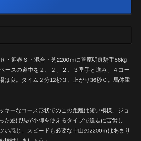
Ｒ・迎春Ｓ・混合・芝2200ｍに菅原明良騎手58kg
均ペースの道中を２、２、２、３番手と進み、４コー
は良。タイム２分12秒３、上がり36秒０。馬体重
ッキーなコース形状でのこの距離は短い模様。ジョ
った逃げ馬が小脚を使えるタイプで追走に苦労し
い感じ。スピードも必要な中山の2200ｍはあまり
を検討しましょう」