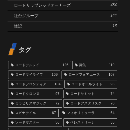
ロードサラブレッドオーナーズ
454
社台グループ
144
雑記
18
タグ
ロードデルレイ
126
募集
119
ロードマイライフ
109
ロードフォアエース
107
ロードフロンティア
104
ロードオールライト
98
ロードクロンヌ
97
ロードサミット
74
ミラビリスマジック
72
ロードアスタリスク
70
スピナテイル
67
フィオリトゥーラ
64
ソードマスター
56
ペレストリーナ
55