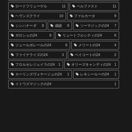
ロードフリューゲル
11
ベルファスト
11
ヘヴンズクライ
10
ファルカータ
9
シンハナーダ
9
成績
9
ソーマジックの24
7
ガロシェの24
6
リュートフルシティの24
6
ジュールポレールの24
6
メリートの24
4
ファイナライズの24
3
ベイコートの24
2
フロルセレジェイラの24
1
オリーズキャンディの24
1
カーリンズヴォヤージュの24
1
レキシールーの24
1
イトワズマジックの24
1