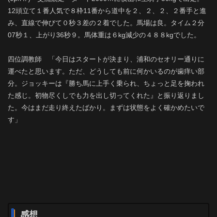
12頭立て１番人気で８枠11番から道中を２、２、２、２番手と進
み、直線で伸びて０秒３差の２着でした。馬場は良。タイム２分
07秒１、上がり36秒９。馬体重は６kg減少の４８８kgでした。
四位調教師 「今日はスタートが決まり、浦和のセオリー通りに
運べたと思います。ただ、どうしても前に何かいるのが歯痒い部
分。ジョッキーは『勝ち馬に上手く乗られ、ちょっと足を掬われ
た感じ。初物尽くしでも力を出し切ってくれた』と振り返りまし
た。今はまだ走り終えたばかり。まずは状態をよく確かめたいで
す」
感想