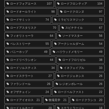
ロードフォアエース
107
ロードフロンティア
104
ロードオールライト
98
ロードクロンヌ
97
ロードサミット
74
ミラビリスマジック
72
ロードアスタリスク
70
スピナテイル
67
フィオリトゥーラ
64
ソードマスター
56
ペレストリーナ
55
アークシャルダーム
54
バニーホップ
49
ハリウッドメモリー
49
ロードリベラシオン
44
ロードフロリゼル
38
ロードソルスティス
34
イネフェイブル
33
ロードステラート
27
ロードジェネシス
26
ファランドール
26
レジオンポレール
26
オフザチェイン
24
ロードベルファスト
22
ロードアイオロス
21
牧場見学
21
ロードクラシコ
20
ロードトルネード
20
ステラミラージュ
18