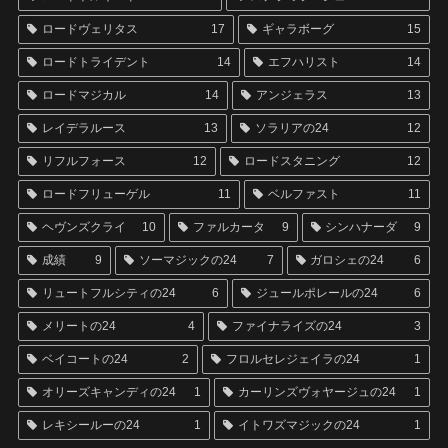
ロードヴェリタス
17
ギャラボーグ
15
ロードトライデント
14
エフハリスト
14
ロードマジカル
14
アンジェラス
13
レイデラルース
13
ソラリアの24
12
リフルフォース
12
ロードスタニング
12
ロードフリューゲル
11
ベルファスト
11
ヘヴンズクライ
10
ファルカータ
9
シンハナーダ
9
成績
9
ソーマジックの24
7
ガロシェの24
6
リュートフルシティの24
6
ジュールポレールの24
6
メリートの24
4
ファイナライズの24
3
ベイコートの24
2
フロルセレジェイラの24
1
オリーズキャンディの24
1
カーリンズヴォヤージュの24
1
レキシールーの24
1
イトワズマジックの24
1