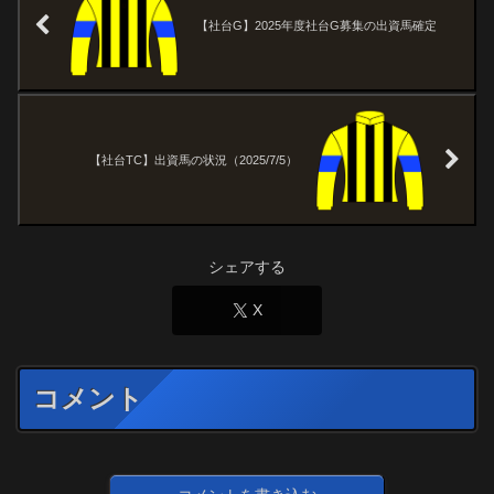
【社台G】2025年度社台G募集の出資馬確定
【社台TC】出資馬の状況（2025/7/5）
シェアする
X
コメント