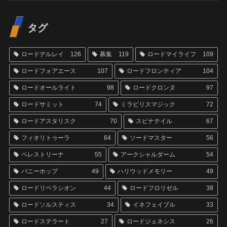
タグ
ロードデルレイ
126
募集
119
ロードマイライフ
109
ロードフォアエース
107
ロードフロンティア
104
ロードオールライト
98
ロードクロンヌ
97
ロードサミット
74
ミラビリスマジック
72
ロードアスタリスク
70
スピナテイル
67
フィオリトゥーラ
64
ソードマスター
56
ペレストリーナ
55
アークシャルダーム
54
バニーホップ
49
ハリウッドメモリー
49
ロードリベラシオン
44
ロードフロリゼル
38
ロードソルスティス
34
イネフェイブル
33
ロードステラート
27
ロードジェネシス
26