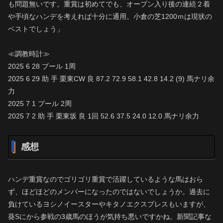
も問題無いです。重賞は初めてでも、オープン入り後の連続２着
や手頃なハンデを考えれば十分に通用。小倉の芝1200ｍは現状の
ベストでしょう」
≪調教時計≫
2025 6 28 プール 1周
2025 6 29 助 手 栗東CW 良 87.2 72.9 58.1 42.8 14.2 (9) 馬ナリ余
力
2025 7 1 プール 2周
2025 7 2 助 手 栗東坂 良 1回 52.6 37.5 24.0 12.0 馬ナリ余力
感想
ハンデ重賞なのでゴリゴリ重賞で活躍しているような馬はおら
ず、ほどほどのメンバーになったのではないでしょうか。過去に
負けているヨシノイースターやキタノエクスプレスもいますが、
葵Sにから参戦の3歳馬のほうが気持ち悪いですかね。新聞記事な