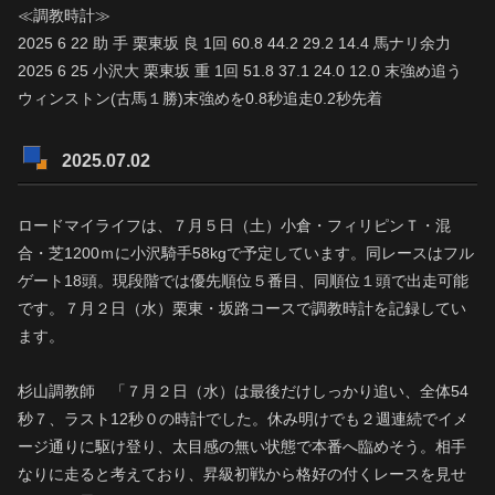
≪調教時計≫
2025 6 22 助 手 栗東坂 良 1回 60.8 44.2 29.2 14.4 馬ナリ余力
2025 6 25 小沢大 栗東坂 重 1回 51.8 37.1 24.0 12.0 末強め追う
ウィンストン(古馬１勝)末強めを0.8秒追走0.2秒先着
2025.07.02
ロードマイライフは、７月５日（土）小倉・フィリピンＴ・混
合・芝1200ｍに小沢騎手58kgで予定しています。同レースはフル
ゲート18頭。現段階では優先順位５番目、同順位１頭で出走可能
です。７月２日（水）栗東・坂路コースで調教時計を記録してい
ます。
杉山調教師 「７月２日（水）は最後だけしっかり追い、全体54
秒７、ラスト12秒０の時計でした。休み明けでも２週連続でイメ
ージ通りに駆け登り、太目感の無い状態で本番へ臨めそう。相手
なりに走ると考えており、昇級初戦から格好の付くレースを見せ