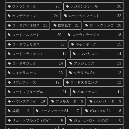
ファランドール
26
レジオンポレール
26
オフザチェイン
24
ロードベルファスト
22
ロードアイオロス
21
牧場見学
21
ロードクラシコ
20
ロードトルネード
20
ステラミラージュ
18
ロードヴェリタス
17
ギャラボーグ
15
ロードトライデント
14
エフハリスト
14
ロードマジカル
14
アンジェラス
13
レイデラルース
13
ソラリアの24
12
リフルフォース
12
ロードスタニング
12
ロードフリューゲル
11
ベルファスト
11
ヘヴンズクライ
10
ファルカータ
9
シンハナーダ
9
成績
9
ソーマジックの24
7
ガロシェの24
6
リュートフルシティの24
6
ジュールポレールの24
6