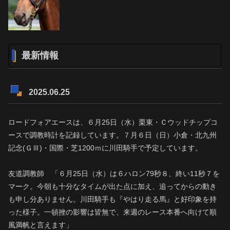
最新情報
2025.06.25
ロードフォアエースは、６月25日（水）栗東・Ｃウッドチップコ
ースで調教時計を記録しています。７月６日（日）小倉・北九州
記念(ＧⅢ)・国際・芝1200ｍに川田騎手で予定しています。
友道調教師 「６月25日（水）は６ハロン79秒８、終い11秒７を
マーク。今朝も十分なタイムが出た点に加え、追ってからの動き
も申し分ありません。川田騎手も『やはり走る馬』と好印象を持
った様子。一頓挫の影響は皆無で、来週のレース本番へ向けて順
風満帆と言えます」