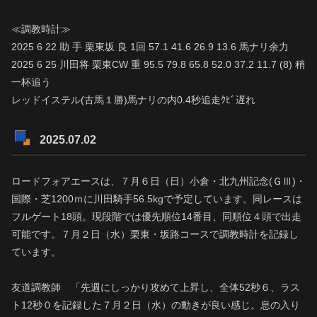
≪調教時計≫
2025 6 22 助 手 栗東坂 良 1回 57.1 41.6 26.9 13.6 馬ナリ余力
2025 6 25 川田将 栗東CW 重 95.5 79.8 65.8 52.0 37.2 11.7 (8) 稍
一杯追う
レッドイステル(古馬１勝)馬ナリの内0.4秒追走ｸﾋﾞ遅れ
2025.07.02
ロードフォアエースは、７月６日（日）小倉・北九州記念(ＧⅢ)・
国際・芝1200ｍに川田騎手56.5kgで予定しています。同レースは
フルゲート18頭。現段階では優先順位14番目、同順位４頭で出走
可能です。７月２日（水）栗東・坂路コースで調教時計を記録し
ています。
友道調教師 「先週にしっかり攻めて上昇し、全体52秒６、ラス
ト12秒０を記録した７月２日（水）の動きが良い感じ。息の入り