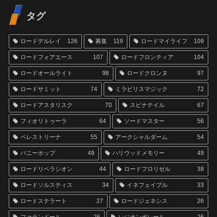
タグ
ロードデルレイ
126
募集
119
ロードマイライフ
109
ロードフォアエース
107
ロードフロンティア
104
ロードオールライト
98
ロードクロンヌ
97
ロードサミット
74
ミラビリスマジック
72
ロードアスタリスク
70
スピナテイル
67
フィオリトゥーラ
64
ソードマスター
56
ペレストリーナ
55
アークシャルダーム
54
バニーホップ
49
ハリウッドメモリー
49
ロードリベラシオン
44
ロードフロリゼル
38
ロードソルスティス
34
イネフェイブル
33
ロードステラート
27
ロードジェネシス
26