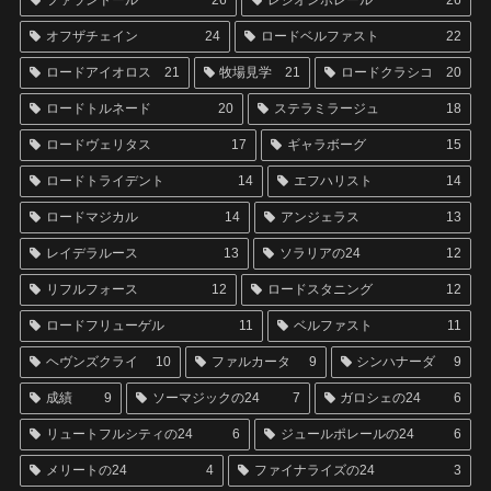
ファランドール
26
レジオンポレール
26
オフザチェイン
24
ロードベルファスト
22
ロードアイオロス
21
牧場見学
21
ロードクラシコ
20
ロードトルネード
20
ステラミラージュ
18
ロードヴェリタス
17
ギャラボーグ
15
ロードトライデント
14
エフハリスト
14
ロードマジカル
14
アンジェラス
13
レイデラルース
13
ソラリアの24
12
リフルフォース
12
ロードスタニング
12
ロードフリューゲル
11
ベルファスト
11
ヘヴンズクライ
10
ファルカータ
9
シンハナーダ
9
成績
9
ソーマジックの24
7
ガロシェの24
6
リュートフルシティの24
6
ジュールポレールの24
6
メリートの24
4
ファイナライズの24
3