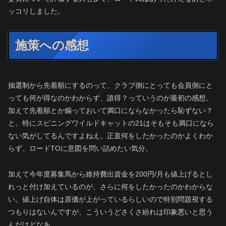
ッコリしました。
施策への感想
抽選制から先着順にするのって、クラブ側にとっても会員側にと
っても何が得なのかわからず、誰得？っていうのが最初の感想。
加えて先着順とか煽っておいて満口にならなかったら恥ずない？
と。特にスピニングワイルドキャットの21はそもそも満口になら
ない気がしてるんですよねえ。正直何をしたかったのかよくわか
らず、ロードTOに意図を問い詰めたい気分。
加えて今年度募集馬から維持費出資金を200円/月も値上げるとし
れっと付け加えているのが、さらに何をしたかったのかわからな
い。値上げ自体は原価が上がっているらしいので特別問題視する
つもりはないんですが、こういうどさくさ紛れは印象悪いと思う
んだけどなあ。