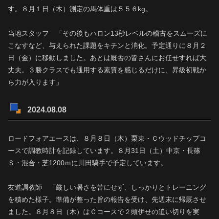
す。８月１日（木）測定の馬体重は５５６kg。
当地スタッフ 「その後もハロン13秒レベルの稽古をスムーズに
こなすなど、与えられた課題をキチンと消化。予定通りに８月２
日（金）に移動しました。あとは厩舎の皆さんにお任せすれば大
丈夫。３勝クラスでも通用する素質を感じるだけに、昇級初戦か
ら力が入ります」
2024.08.08
ロードフォアエースは、８月８日（木）栗東・Ｃウッドチップコ
ースで調教時計を記録しています。８月31日（土）中京・長篠
Ｓ・混合・芝1200ｍに川田騎手で予定しています。
友道調教師 「厳しい暑さを苦にせず、しっかりとトレーニング
を積めた様子。準備が整った旨の報告を受け、先週末に帰厩させ
ました。８月８日（木）はＣコースで２頭併せの追い切りを実