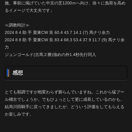
施。事前に掲げていた中京の芝1200ｍへ向け、徐々に負荷を高め
るイメージで大丈夫です」
≪調教時計≫
2024 8 4 助 手 栗東CW 良 60.4 43.7 14.1 (7) 馬ナリ余力
2024 8 8 助 手 栗東CW 良 83.4 68.3 53.4 37.9 11.7 (9) 馬ナリ余
力
ジュンゴールド(古馬２勝)強めの外1.4秒先行同入
感想
とても順調ですが相変わらず膨らんでいますね。これから猛プー
ル稽古でしょうか。でもひょっとして更に成長しているのかも。
結局川田騎手に戻ってきましたが、どういう評価をしてもらえる
か楽しみです。