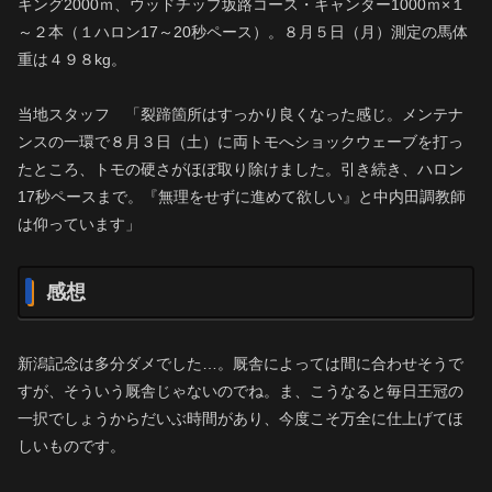
キング2000ｍ、ウッドチップ坂路コース・キャンター1000ｍ×１
～２本（１ハロン17～20秒ペース）。８月５日（月）測定の馬体
重は４９８kg。
当地スタッフ 「裂蹄箇所はすっかり良くなった感じ。メンテナ
ンスの一環で８月３日（土）に両トモへショックウェーブを打っ
たところ、トモの硬さがほぼ取り除けました。引き続き、ハロン
17秒ペースまで。『無理をせずに進めて欲しい』と中内田調教師
は仰っています」
感想
新潟記念は多分ダメでした…。厩舎によっては間に合わせそうで
すが、そういう厩舎じゃないのでね。ま、こうなると毎日王冠の
一択でしょうからだいぶ時間があり、今度こそ万全に仕上げてほ
しいものです。