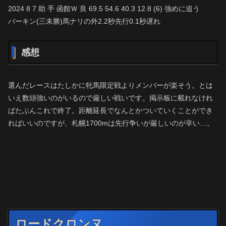
2024 8 7 助 手 函館Ｗ 良 69.5 54.6 40.3 12.8 (6) 強めに追う
バーキン(三未勝)馬ナリの外2.2秒先行0.1秒遅れ
感想
選んだレースはたしかに牝馬限定戦よりメンバーが楽そう。とは
いえ数頭強いのがいるので厳しい戦いです。掲示板に載れなけれ
ばたぶんこれで終了。距離延長でなんとかついていくことができ
ればいいのですが、札幌1700mは先行争いが厳しいのが辛い…。
ロードクロンヌ