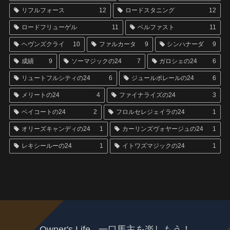
リフルフォース
12
ロードスタニング
12
ロードフリューゲル
11
ベルファスト
11
ヘヴンズクライ
10
ファルカータ
9
シンハナーダ
9
成績
9
ソーマジックの24
7
ガロシェの24
6
リュートフルシティの24
6
ジュールポレールの24
6
メリートの24
4
ファイナライズの24
3
ベイコートの24
2
フロルセレジェイラの24
1
オリーズキャンディの24
1
カーリンズヴォヤージュの24
1
レキシールーの24
1
イトワズマジックの24
1
Owner's Life - 一口馬主を楽しもう！