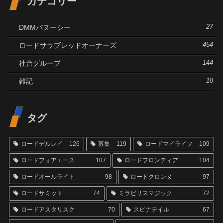
カテゴリー
DMMバヌーシー
27
ロードサラブレッドオーナーズ
454
社台グループ
144
雑記
18
タグ
ロードデルレイ
126
募集
119
ロードマイライフ
109
ロードフォアエース
107
ロードフロンティア
104
ロードオールライト
98
ロードクロンヌ
97
ロードサミット
74
ミラビリスマジック
72
ロードアスタリスク
70
スピナテイル
67