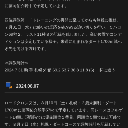
に藤岡佑介騎手で予定しています。
四位調教師 「トレーニングの再開に至ってからも無難に推移。
７月31日（水）は終いの反応を確かめる追い切りを行い、５ハロ
ン69秒２、ラスト11秒８の記録を残しました。高い位置でコンデ
ィションは安定している様子。来週に組まれるダート1700ｍ戦へ
矛先を向ける方針です」
≪調教時計≫
2024 7 31 助 手 札幌ダ 稍 69.2 53.7 38.8 11.8 (6) 一杯に追う
2024.08.07
ロードクロンヌは、８月10日（土）札幌・３歳未勝利・ダート
1700ｍに藤岡佑介騎手57kgで予定しています。同レースはフルゲ
ート14頭。現段階では優先順位１番目、同順位５頭で出走可能で
す。８月７日（水）札幌・ダートコースで調教時計を記録してい