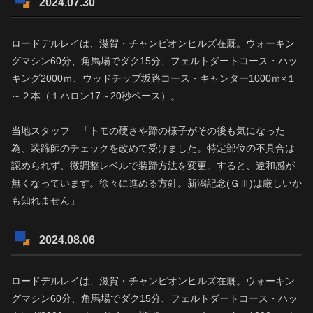
2024.07.30
ロードデルレイは、滋賀・チャンピオンヒルズ在厩。ウォーキン
グマシン60分、角馬場でダク15分、フェルトダートコース・ハッ
キング2000ｍ、ウッドチップ坂路コース・キャンター1000ｍ×１
～２本（１ハロン17～20秒ペース）。
当地スタッフ 「トモの硬さや蹄の様子がその後も気になった
為、装蹄師のチェックを改めて受けました。特定部位の不具合は
認められず、微調整レベルで装蹄方法を変更。すると、違和感が
無くなっています。徐々に進める方針。新潟記念(ＧⅢ)は厳しいか
も知れません」
2024.08.06
ロードデルレイは、滋賀・チャンピオンヒルズ在厩。ウォーキン
グマシン60分、角馬場でダク15分、フェルトダートコース・ハッ