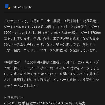
2024.08.07
スピナテイルは、８月10日（土）札幌・３歳未勝利・牝馬限定・
ダート1700ｍもしくは８月10日（土）札幌・３歳未勝利・ダート
1700ｍもしくは８月11日（日）札幌・３歳未勝利・ダート1700ｍ
に予定しています。体調、条件、出走状況等を踏まえながら最終
的なレース選択を行います。なお、騎手は未定です。８月７日
（水）函館・ウッドチップコースで調教時計を記録しています。
中村調教師 「この中間も順調に推移。８月７日（水）もチップ
で追い切り、トータル69秒５、終い12秒８の時計をマークしまし
た。先週との比較では上向いており、今週にスタンバイを掛ける
方針。牝馬限定戦に拘り過ぎず、メンバーを吟味して投票先とジ
ョッキーを決定します」
≪調教時計≫
2024 8 4 助 手 函館Ｗ 稍 58.6 42.0 14.0 (5) 馬ナリ余力