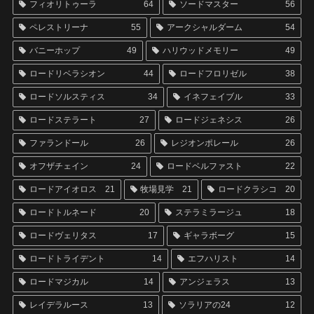
フィオリトゥーラ
64
ソードマスター
56
ペレストリーナ
55
アークシャルダーム
54
バニーホップ
49
ハリウッドメモリー
49
ロードリベラシオン
44
ロードフロリゼル
38
ロードソルスティス
34
イネフェイブル
33
ロードステラート
27
ロードジェネシス
26
ファランドール
26
レジオンポレール
26
オフザチェイン
24
ロードベルファスト
22
ロードアイオロス
21
牧場見学
21
ロードクラシコ
20
ロードトルネード
20
ステラミラージュ
18
ロードヴェリタス
17
ギャラボーグ
15
ロードトライデント
14
エフハリスト
14
ロードマジカル
14
アンジェラス
13
レイデラルース
13
ソラリアの24
12