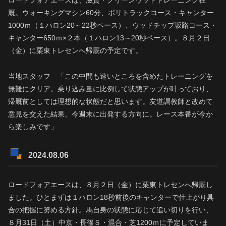
ロードフォアエースは、滋賀・グリーンウッドトレーニング在
厩。ウォーキングマシン60分、ポリトラックコース・キャンター
1000ｍ（１ハロン20～22秒ペース）、ウッドチップ坂路コース・
キャンター650ｍ×２本（１ハロン13～20秒ペース）。８月２日
（金）に栗東トレセンへ帰厩の予定です。
当地スタッフ 「この中間も速いところを含めたトレーニングを
無難にクリア。乗り込み量に比例して状態アップが叶っており、
帰厩前としては理想的な状態だと思います。友道調教師と改めて
意見を交えた結果、今週末に出発する方向に。レース本番が今か
ら楽しみです」
2024.08.06
ロードフォアエースは、８月２日（金）に栗東トレセンへ帰厩し
ました。ひとまずは１ハロン18秒前後のキャンターで仕上がり具
合の把握に努める方針。馬自身の状態に応じて追い切りを行い、
８月31日（土）中京・長篠Ｓ・混合・芝1200ｍに予定していま