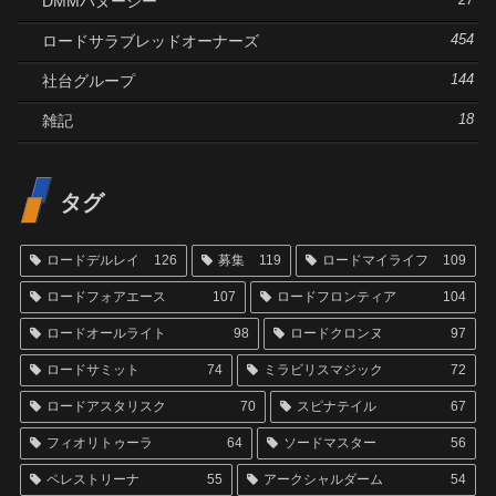
DMMバヌーシー
27
ロードサラブレッドオーナーズ
454
社台グループ
144
雑記
18
タグ
ロードデルレイ
126
募集
119
ロードマイライフ
109
ロードフォアエース
107
ロードフロンティア
104
ロードオールライト
98
ロードクロンヌ
97
ロードサミット
74
ミラビリスマジック
72
ロードアスタリスク
70
スピナテイル
67
フィオリトゥーラ
64
ソードマスター
56
ペレストリーナ
55
アークシャルダーム
54