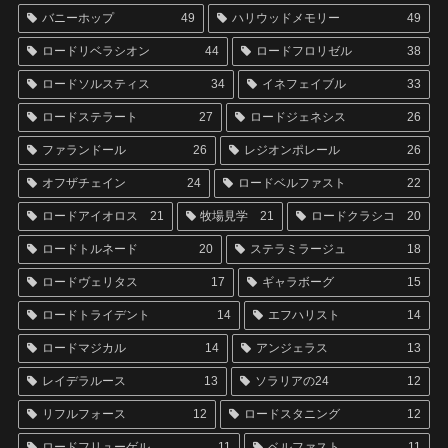
バニーホップ
49
ハリウッドメモリー
49
ロードリベラシオン
44
ロードフロリゼル
38
ロードソルスティス
34
イネフェイブル
33
ロードステラート
27
ロードジェネシス
26
ファランドール
26
レジオンポレール
26
オフザチェイン
24
ロードベルファスト
22
ロードアイオロス
21
牧場見学
21
ロードクラシコ
20
ロードトルネード
20
ステラミラージュ
18
ロードヴェリタス
17
ギャラボーグ
15
ロードトライデント
14
エフハリスト
14
ロードマジカル
14
アンジェラス
13
レイデラルース
13
ソラリアの24
12
リフルフォース
12
ロードスタニング
12
ロードフリューゲル
11
ベルファスト
11