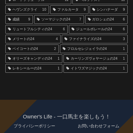
ヘヴンズクライ
10
ファルカータ
9
シンハナーダ
9
成績
9
ソーマジックの24
7
ガロシェの24
6
リュートフルシティの24
6
ジュールポレールの24
6
メリートの24
4
ファイナライズの24
3
ベイコートの24
2
フロルセレジェイラの24
1
オリーズキャンディの24
1
カーリンズヴォヤージュの24
1
レキシールーの24
1
イトワズマジックの24
1
Owner's Life - 一口馬主を楽しもう！
プライバシーポリシー
お問い合わせフォーム