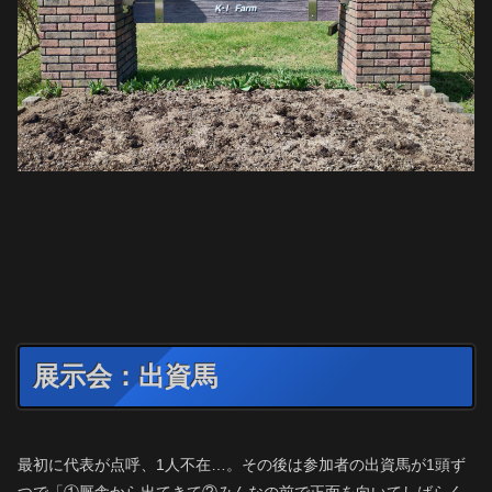
展示会：出資馬
最初に代表が点呼、1人不在…。その後は参加者の出資馬が1頭ず
つで「①厩舎から出てきて②みんなの前で正面を向いてしばらく