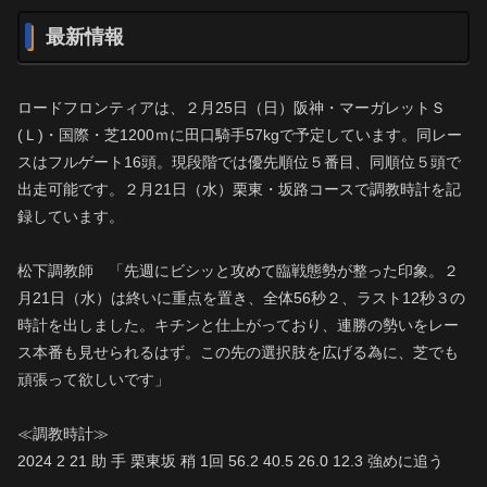
最新情報
ロードフロンティアは、２月25日（日）阪神・マーガレットＳ
(Ｌ)・国際・芝1200ｍに田口騎手57kgで予定しています。同レー
スはフルゲート16頭。現段階では優先順位５番目、同順位５頭で
出走可能です。２月21日（水）栗東・坂路コースで調教時計を記
録しています。
松下調教師 「先週にビシッと攻めて臨戦態勢が整った印象。２
月21日（水）は終いに重点を置き、全体56秒２、ラスト12秒３の
時計を出しました。キチンと仕上がっており、連勝の勢いをレー
ス本番も見せられるはず。この先の選択肢を広げる為に、芝でも
頑張って欲しいです」
≪調教時計≫
2024 2 21 助 手 栗東坂 稍 1回 56.2 40.5 26.0 12.3 強めに追う