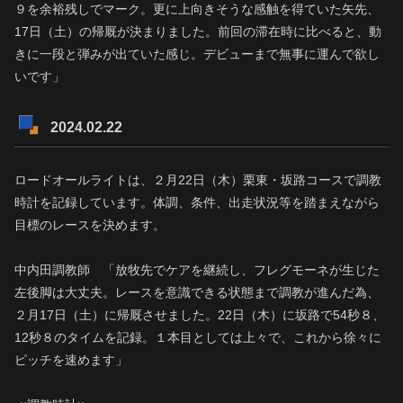
９を余裕残しでマーク。更に上向きそうな感触を得ていた矢先、
17日（土）の帰厩が決まりました。前回の滞在時に比べると、動
きに一段と弾みが出ていた感じ。デビューまで無事に運んで欲し
いです」
2024.02.22
ロードオールライトは、２月22日（木）栗東・坂路コースで調教
時計を記録しています。体調、条件、出走状況等を踏まえながら
目標のレースを決めます。
中内田調教師 「放牧先でケアを継続し、フレグモーネが生じた
左後脚は大丈夫。レースを意識できる状態まで調教が進んだ為、
２月17日（土）に帰厩させました。22日（木）に坂路で54秒８、
12秒８のタイムを記録。１本目としては上々で、これから徐々に
ピッチを速めます」