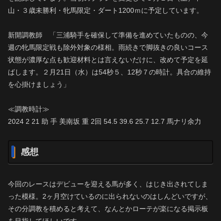
山・３歳未勝利・牝馬限定・ダート1200ｍに予定しています。
新開調教師 「三浦騎手を確保して準備を進めていたものの、今
週の牝馬限定戦も除外対象の様相。雨続きで脚抜きの良いコース
状態が濃厚な点も歓迎材料とは言えないだけに、改めて予定を延
ばします。２月21日（水）は54秒５、12秒７の時計。具合の維持
を心掛けましょう」
≪調教時計≫
2024 2 21 助 手 美南坂 重 2回 54.5 39.6 25.7 12.7 馬ナリ余力
感想
今回のレースはデビューを迎える馬が多く、はじき出されてしま
った模様。2ヶ月空けているのに出られないのはしんどいですが、
その分調教を積めると考えて、なんとかローテが楽になる掲示板
を目指してほしいです。