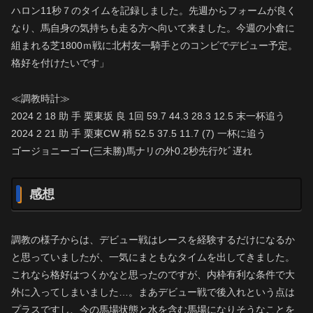
ハロン11秒７のタイムを記録しました。先週からフォームが良く
なり、馬自身の気持ちも走る方へ向いて来ました。今週の小倉に
組まれる芝1800ｍ戦に北村友一騎手とのコンビでデビュー予定。
格好を付けたいです」
≪調教時計≫
2024 2 18 助 手 栗東坂 良 1回 59.7 44.3 28.3 12.5 末一杯追う
2024 2 21 助 手 栗東CW 稍 52.5 37.5 11.7 (7) 一杯に追う
ゴージョニーゴー(三未勝)馬ナリの外0.2秒先行ｸﾋﾞ遅れ
感想
調教の様子からは、デビュー戦はレースを経験するだけになるか
と思っていましたが、一気にまともなタイムを出してきました。
これなら格好はつくかなと思ったのですが、内枠有利な条件で大
外に入ってしまいました…。まあデビュー戦で後入れという点は
プラスですし、今の馬場状態と水を含む馬場になりそうなことを