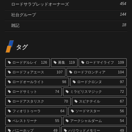
ロードサラブレッドオーナーズ
454
社台グループ
144
雑記
18
タグ
ロードデルレイ
126
募集
119
ロードマイライフ
109
ロードフォアエース
107
ロードフロンティア
104
ロードオールライト
98
ロードクロンヌ
97
ロードサミット
74
ミラビリスマジック
72
ロードアスタリスク
70
スピナテイル
67
フィオリトゥーラ
64
ソードマスター
56
ペレストリーナ
55
アークシャルダーム
54
バニーホップ
49
ハリウッドメモリー
49