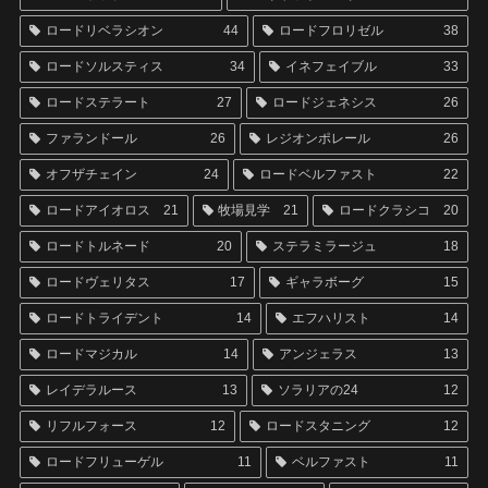
ロードリベラシオン
44
ロードフロリゼル
38
ロードソルスティス
34
イネフェイブル
33
ロードステラート
27
ロードジェネシス
26
ファランドール
26
レジオンポレール
26
オフザチェイン
24
ロードベルファスト
22
ロードアイオロス
21
牧場見学
21
ロードクラシコ
20
ロードトルネード
20
ステラミラージュ
18
ロードヴェリタス
17
ギャラボーグ
15
ロードトライデント
14
エフハリスト
14
ロードマジカル
14
アンジェラス
13
レイデラルース
13
ソラリアの24
12
リフルフォース
12
ロードスタニング
12
ロードフリューゲル
11
ベルファスト
11