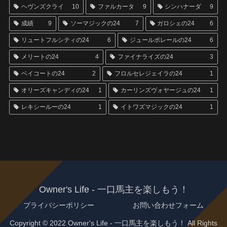
ヘヴンズクライ
10
ファルカータ
9
シンハナーダ
9
成績
9
ソーマジックの24
7
ガロシェの24
6
リュートフルシティの24
6
ジュールポレールの24
6
メリートの24
4
ファイナライズの24
3
ベイコートの24
2
フロルセレジェイラの24
1
オリーズキャンディの24
1
カーリンズヴォヤージュの24
1
レキシールーの24
1
イトワズマジックの24
1
Owner's Life - 一口馬主を楽しもう！
プライバシーポリシー
お問い合わせフォーム
Copyright © 2022 Owner's Life - 一口馬主を楽しもう！ All Rights