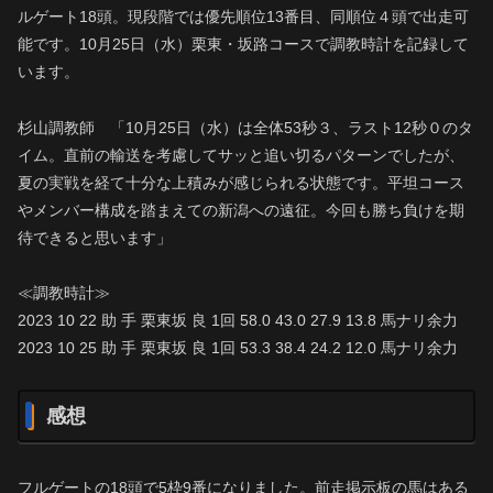
ルゲート18頭。現段階では優先順位13番目、同順位４頭で出走可
能です。10月25日（水）栗東・坂路コースで調教時計を記録して
います。
杉山調教師 「10月25日（水）は全体53秒３、ラスト12秒０のタ
イム。直前の輸送を考慮してサッと追い切るパターンでしたが、
夏の実戦を経て十分な上積みが感じられる状態です。平坦コース
やメンバー構成を踏まえての新潟への遠征。今回も勝ち負けを期
待できると思います」
≪調教時計≫
2023 10 22 助 手 栗東坂 良 1回 58.0 43.0 27.9 13.8 馬ナリ余力
2023 10 25 助 手 栗東坂 良 1回 53.3 38.4 24.2 12.0 馬ナリ余力
感想
フルゲートの18頭で5枠9番になりました。前走掲示板の馬はある