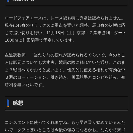
ロードフォアエースは、レース後も特に異常は認められません。
現在は心身のリラックスに重点を置いた調整。馬自身の状態に応
じて追い切りを行い、11月18日（土）京都・２歳未勝利・ダート
1800ｍに川田騎手で予定しています。
友道調教師 「当たり前の疲れが認められるぐらいで、今のとこ
ろは脚元についても大丈夫。競馬の際に触れていた通り、このま
ま３戦目へ向かおうと思います。優先的に使える権利が有効な中
３週のローテーション。引き続き、川田騎手とコンビを組み、初
勝利を狙いたいです」
感想
コンスタントに使ってくれますね。もう早速乗り始めているみた
いで、タフっぽいところは今後の強みになるかも。なんか将来ゴ