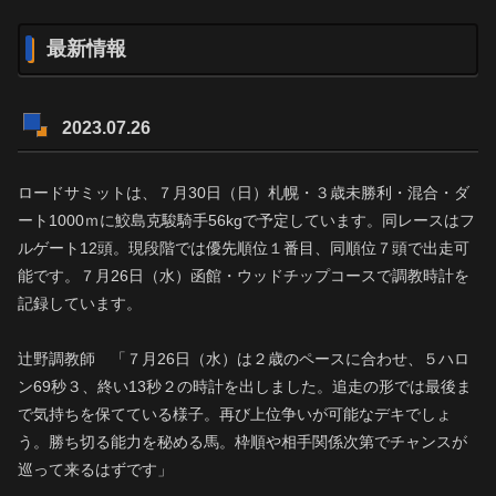
最新情報
2023.07.26
ロードサミットは、７月30日（日）札幌・３歳未勝利・混合・ダ
ート1000ｍに鮫島克駿騎手56kgで予定しています。同レースはフ
ルゲート12頭。現段階では優先順位１番目、同順位７頭で出走可
能です。７月26日（水）函館・ウッドチップコースで調教時計を
記録しています。
辻野調教師 「７月26日（水）は２歳のペースに合わせ、５ハロ
ン69秒３、終い13秒２の時計を出しました。追走の形では最後ま
で気持ちを保てている様子。再び上位争いが可能なデキでしょ
う。勝ち切る能力を秘める馬。枠順や相手関係次第でチャンスが
巡って来るはずです」