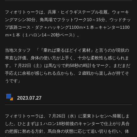
フィオリトゥーラは、兵庫・ヒイラギステーブル在厩。ウォーキ
ングマシン30分、角馬場でフラットワーク10～15分、ウッドチッ
プ坂路コース・ダク＋ハッキング1100ｍ×１本→キャンター1100
ｍ×１本（１ハロン14～20秒ペース）。
当地スタッフ 「『乗れば乗るほどイイ素材』と言うのが現状の
率直な評価。身体の使い方が上手く、十分な柔軟性も感じられま
す。７月22日（土）は馬なりで約58秒の時計をマーク。まだまだ
手応えに余裕が感じられる点からも、２歳戦から楽しみが持てそ
うです」
2023.07.27
フィオリトゥーラは、７月26日（水）に栗東トレセンへ帰厩しま
した。ひとまずは１ハロン18秒前後のキャンターで仕上がり具合
の把握に努める方針。馬自身の状態に応じて追い切りを行い、体