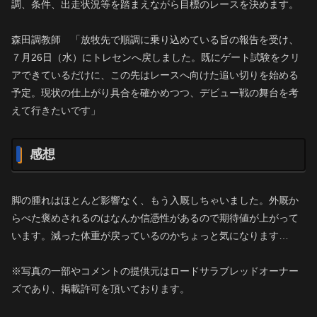
調、条件、出走状況等を踏まえながら目標のレースを決めます。
森田調教師 「放牧先で順調に乗り込めている旨の報告を受け、
７月26日（水）にトレセンへ戻しました。既にゲート試験をクリ
アできているだけに、この先はレースへ向けた追い切りを始める
予定。現状の仕上がり具合を確かめつつ、デビュー戦の舞台を考
えて行きたいです」
感想
脚の腫れはほとんど影響なく、もう入厩しちゃいました。外厩か
らべた褒めされるのはなんか信憑性があるので期待値が上がって
います。減った体重が戻っているのかちょっと気になります…
※写真の一部やコメントの提供元はロードサラブレッドオーナー
ズであり、掲載許可を頂いております。