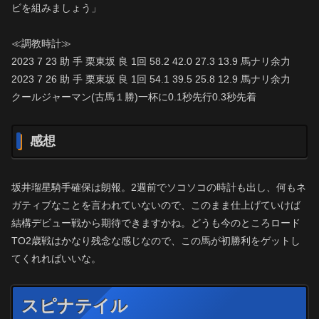
ビを組みましょう」
≪調教時計≫
2023 7 23 助 手 栗東坂 良 1回 58.2 42.0 27.3 13.9 馬ナリ余力
2023 7 26 助 手 栗東坂 良 1回 54.1 39.5 25.8 12.9 馬ナリ余力
クールジャーマン(古馬１勝)一杯に0.1秒先行0.3秒先着
感想
坂井瑠星騎手確保は朗報。2週前でソコソコの時計も出し、何もネ
ガティブなことを言われていないので、このまま仕上げていけば
結構デビュー戦から期待できますかね。どうも今のところロード
TO2歳戦はかなり残念な感じなので、この馬が初勝利をゲットし
てくれればいいな。
スピナテイル