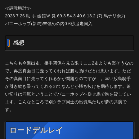
≪調教時計≫
2023 7 26 助 手 函館Ｗ 良 69.3 54.3 40.6 13.2 (7) 馬ナリ余力
バニーホップ(新馬)末強めの内0.6秒追走同入
感想
こちらも今週出走。相手関係を見る限りここ2走よりも楽そうなの
で、再度真面目に走ってくれれば勝ち負けだとは思います。ただ
その真面目に走ってくれるかが問題なのですが…。幸い鮫島騎手
が引き続き乗ってくれるのでなんとか勝ち抜けを期待します。追
い切りは同厩ということでバニーホップへ併せ馬で胸を貸してい
ます。こんなところで別クラブ同士の出資馬たちが夢の共演で
す。
ロードデルレイ