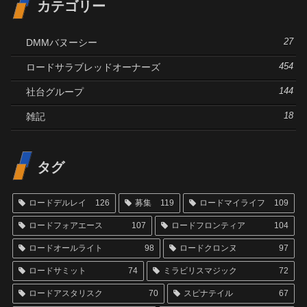
カテゴリー
DMMバヌーシー
27
ロードサラブレッドオーナーズ
454
社台グループ
144
雑記
18
タグ
ロードデルレイ
126
募集
119
ロードマイライフ
109
ロードフォアエース
107
ロードフロンティア
104
ロードオールライト
98
ロードクロンヌ
97
ロードサミット
74
ミラビリスマジック
72
ロードアスタリスク
70
スピナテイル
67