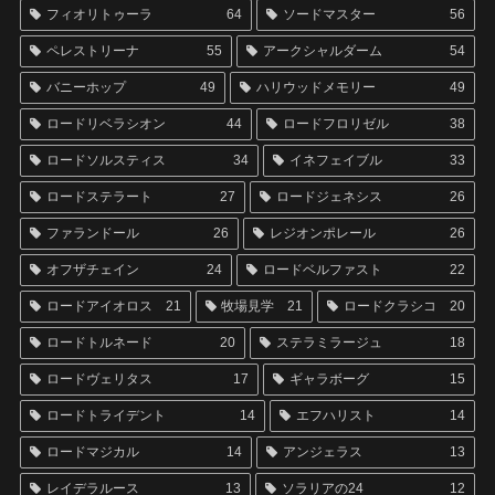
フィオリトゥーラ
64
ソードマスター
56
ペレストリーナ
55
アークシャルダーム
54
バニーホップ
49
ハリウッドメモリー
49
ロードリベラシオン
44
ロードフロリゼル
38
ロードソルスティス
34
イネフェイブル
33
ロードステラート
27
ロードジェネシス
26
ファランドール
26
レジオンポレール
26
オフザチェイン
24
ロードベルファスト
22
ロードアイオロス
21
牧場見学
21
ロードクラシコ
20
ロードトルネード
20
ステラミラージュ
18
ロードヴェリタス
17
ギャラボーグ
15
ロードトライデント
14
エフハリスト
14
ロードマジカル
14
アンジェラス
13
レイデラルース
13
ソラリアの24
12