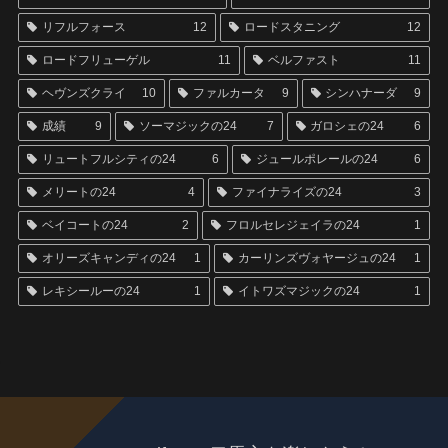
リフルフォース
12
ロードスタニング
12
ロードフリューゲル
11
ベルファスト
11
ヘヴンズクライ
10
ファルカータ
9
シンハナーダ
9
成績
9
ソーマジックの24
7
ガロシェの24
6
リュートフルシティの24
6
ジュールポレールの24
6
メリートの24
4
ファイナライズの24
3
ベイコートの24
2
フロルセレジェイラの24
1
オリーズキャンディの24
1
カーリンズヴォヤージュの24
1
レキシールーの24
1
イトワズマジックの24
1