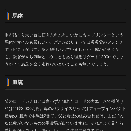
馬体
胴が詰まり太い首に筋肉ムキムキ。いかにもスプリンターという
馬体でマイルも厳しいか。どこかのサイトでは母母父のフレンチ
デュピティが出ていると解説されていましたが、確かにそうか
も。繋ぎが立ち気味ということもあり理想はダート1200mでしょ
うか？まあ芝を全く走れないということも無いでしょう。
血統
父のロードカナロアは言わずと知れたロードの大エースで種付け
料は当時2,000万円。母のパラダイスリッジはディープインパクト
産駒の1勝馬で本馬は2番仔。父と母父の組み合わせは、まだそん
なに数がいないものの重賞馬が出ていますね。それとよく見たら
曾祖母がクロカミ、懐かしい…。全体的に良血ですね。