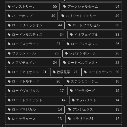
ペレストリーナ
55
アークシャルダーム
54
バニーホップ
49
ハリウッドメモリー
49
ロードリベラシオン
44
ロードフロリゼル
38
ロードソルスティス
34
イネフェイブル
33
ロードステラート
27
ロードジェネシス
26
ファランドール
26
レジオンポレール
26
オフザチェイン
24
ロードベルファスト
22
ロードアイオロス
21
牧場見学
21
ロードクラシコ
20
ロードトルネード
20
ステラミラージュ
18
ロードヴェリタス
17
ギャラボーグ
15
ロードトライデント
14
エフハリスト
14
ロードマジカル
14
アンジェラス
13
レイデラルース
13
ソラリアの24
12