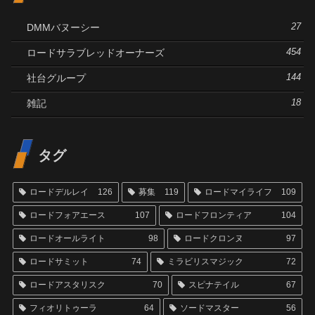
DMMバヌーシー
27
ロードサラブレッドオーナーズ
454
社台グループ
144
雑記
18
タグ
ロードデルレイ
126
募集
119
ロードマイライフ
109
ロードフォアエース
107
ロードフロンティア
104
ロードオールライト
98
ロードクロンヌ
97
ロードサミット
74
ミラビリスマジック
72
ロードアスタリスク
70
スピナテイル
67
フィオリトゥーラ
64
ソードマスター
56